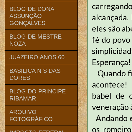
carregand
BLOG DE DONA
alcançada.
ASSUNÇÃO
GONÇALVES
eles são ab
BLOG DE MESTRE
fé do povo
NOZA
simplicida
JUAZEIRO ANOS 60
Esperança!
BASILICA N S DAS
Quando fin
DORES
acontece!
BLOG DO PRINCIPE
babel de c
RIBAMAR
veneração à
ARQUIVO
Andando em
FOTOGRÁFICO
os romeiro