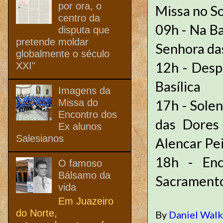
por ora, o
Missa no S
centro da
09h - Na Ba
disputa que
pretende moldar
Senhora da
globalmente o século
12h - Desp
XXI"
Basílica
Imagens da
Missa do
17h - Sole
Encontro dos
das Dores 
Ex alunos
Salesianos
Alencar Pei
18h - Enc
O famoso
Bálsamo da
Sacramento
vida
Em Juazeiro
do Norte,
By
Daniel Wal