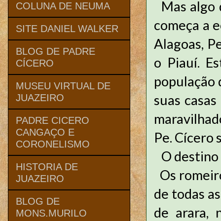
Mas algo q
COLUNA DE NEUMA
começa a e
SITE DANIEL WALKER
Alagoas, P
BLOG DE PADRE
o Piauí. E
CÍCERO
população d
MUSEU VIRTUAL DE
suas casas
JUAZEIRO
maravilhad
PADRE CICERO
CANGAÇO E
Pe. Cícero
CORONELISMO
O destino 
HISTORIA DE
Os romeiro
JUAZEIRO
de todas as
BLOG DE
de arara,
MONS.MURILO