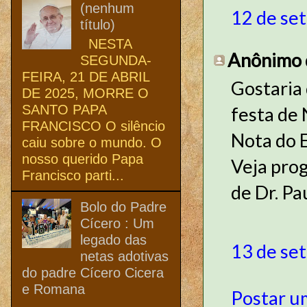
(nenhum
12 de se
título)
NESTA
Anônimo d
SEGUNDA-
FEIRA, 21 DE ABRIL
Gostaria 
DE 2025, MORRE O
SANTO PAPA
festa de
FRANCISCO O silêncio
Nota do E
caiu sobre o mundo. O
nosso querido Papa
Veja prog
Francisco parti...
de Dr. Pa
Bolo do Padre
Cícero : Um
legado das
13 de se
netas adotivas
do padre Cícero Cicera
e Romana
Postar u