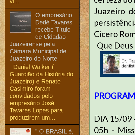
vi...
Juazeiro d
O empresário
persistênci
Dedé Tavares
recebe Título
Cícero Rom
de Cidadão
Que Deus a
Juazeirense pela
Câmara Municipal de
Juazeiro do Norte
Daniel Walker (
Guardião da História do
Juazeiro) e Renato
Casimiro foram
PROGRAMA
convidados pelo
empresário José
Tavares Lopes para
DIA 15/09
produzirem um...
05h - Miss
" O BRASIL é,