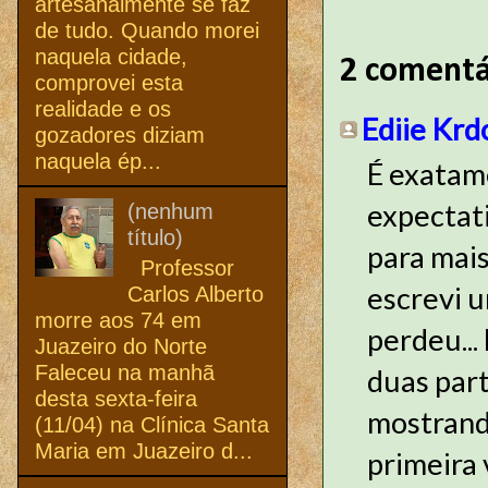
artesanalmente se faz
de tudo. Quando morei
naquela cidade,
2 comentá
comprovei esta
realidade e os
Ediie Krd
gozadores diziam
naquela ép...
É exatame
expectati
(nenhum
título)
para mai
Professor
escrevi u
Carlos Alberto
morre aos 74 em
perdeu...
Juazeiro do Norte
Faleceu na manhã
duas part
desta sexta-feira
mostrando
(11/04) na Clínica Santa
Maria em Juazeiro d...
primeira 