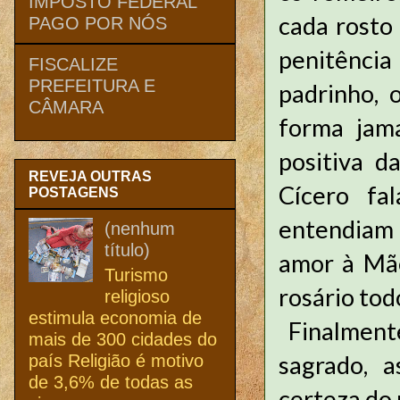
IMPOSTO FEDERAL
cada rosto 
PAGO POR NÓS
penitência
FISCALIZE
PREFEITURA E
padrinho, 
CÂMARA
forma jama
positiva d
REVEJA OUTRAS
Cícero fal
POSTAGENS
entendiam e
(nenhum
título)
amor à Mãe
Turismo
rosário tod
religioso
estimula economia de
Finalmente
mais de 300 cidades do
sagrado, a
país Religião é motivo
de 3,6% de todas as
certeza do 