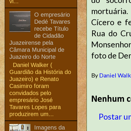
vi...
mortuária.
O empresário
Cícero e f
Dedé Tavares
recebe Título
Rua do Cru
de Cidadão
Juazeirense pela
Monsenhor 
Câmara Municipal de
foto de De
Juazeiro do Norte
Daniel Walker (
Guardião da História do
By
Daniel Wal
Juazeiro) e Renato
Casimiro foram
convidados pelo
Nenhum c
empresário José
Tavares Lopes para
produzirem um...
Postar u
Imagens da