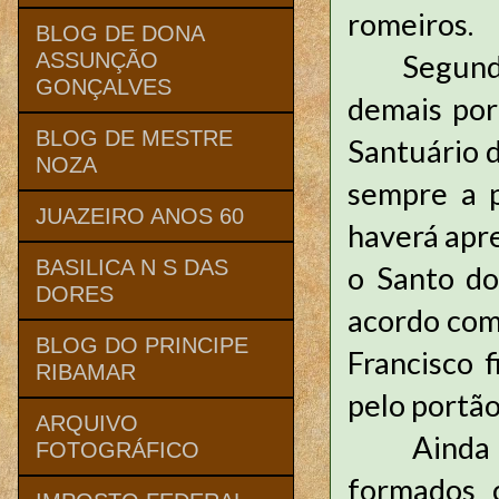
romeiros.
BLOG DE DONA
Segundo di
ASSUNÇÃO
GONÇALVES
demais por
BLOG DE MESTRE
Santuário d
NOZA
sempre a p
JUAZEIRO ANOS 60
haverá apre
BASILICA N S DAS
o Santo do
DORES
acordo com 
BLOG DO PRINCIPE
Francisco f
RIBAMAR
pelo portão
ARQUIVO
Ainda por
FOTOGRÁFICO
formados 