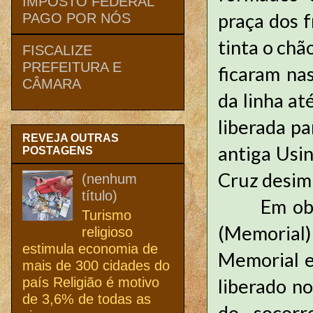
IMPOSTO FEDERAL
praça dos 
PAGO POR NÓS
tinta o chã
FISCALIZE
PREFEITURA E
ficaram na
CÂMARA
da linha at
liberada p
REVEJA OUTRAS
antiga Usi
POSTAGENS
Cruz desim
(nenhum
título)
Em obras, 
Turismo
(Memorial)
religioso
estimula economia de
Memorial e
mais de 300 cidades do
país Religião é motivo
liberado no
de 3,6% de todas as
do socorr