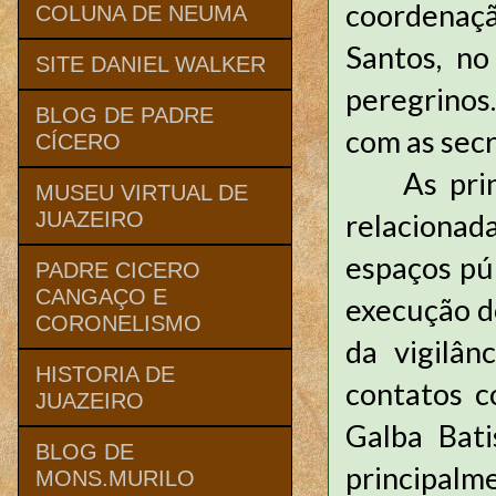
coordenaç
COLUNA DE NEUMA
Santos, no
SITE DANIEL WALKER
peregrino
BLOG DE PADRE
com as secr
CÍCERO
As princi
MUSEU VIRTUAL DE
relacionad
JUAZEIRO
espaços púb
PADRE CICERO
CANGAÇO E
execução do
CORONELISMO
da vigilân
HISTORIA DE
contatos c
JUAZEIRO
Galba Bati
BLOG DE
principal
MONS.MURILO