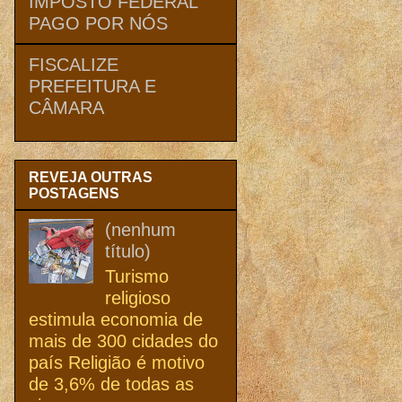
IMPOSTO FEDERAL
PAGO POR NÓS
FISCALIZE
PREFEITURA E
CÂMARA
REVEJA OUTRAS
POSTAGENS
(nenhum
título)
Turismo
religioso
estimula economia de
mais de 300 cidades do
país Religião é motivo
de 3,6% de todas as