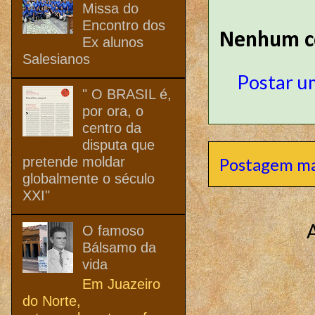
Missa do
Encontro dos
Nenhum c
Ex alunos
Salesianos
Postar u
" O BRASIL é,
por ora, o
centro da
disputa que
pretende moldar
Postagem ma
globalmente o século
XXI"
O famoso
Bálsamo da
vida
Em Juazeiro
do Norte,