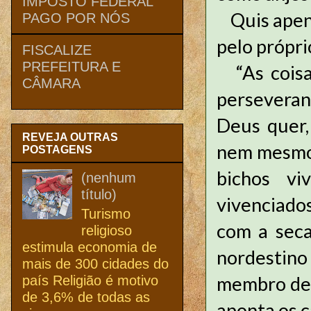
IMPOSTO FEDERAL
Quis apena
PAGO POR NÓS
pelo própri
FISCALIZE
PREFEITURA E
“As coisa
CÂMARA
persevera
Deus quer,
REVEJA OUTRAS
nem mesmo 
POSTAGENS
bichos vi
(nenhum
título)
vivenciado
Turismo
com a seca
religioso
estimula economia de
nordestino
mais de 300 cidades do
membro de s
país Religião é motivo
de 3,6% de todas as
aponta os c