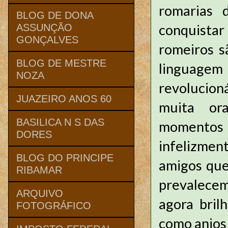
romarias 
BLOG DE DONA
conquistar
ASSUNÇÃO
GONÇALVES
romeiros s
BLOG DE MESTRE
linguag
NOZA
revolucion
JUAZEIRO ANOS 60
muita ora
BASILICA N S DAS
momentos
DORES
infelizme
BLOG DO PRINCIPE
amigos que
RIBAMAR
prevalece
ARQUIVO
agora bril
FOTOGRÁFICO
como anjos