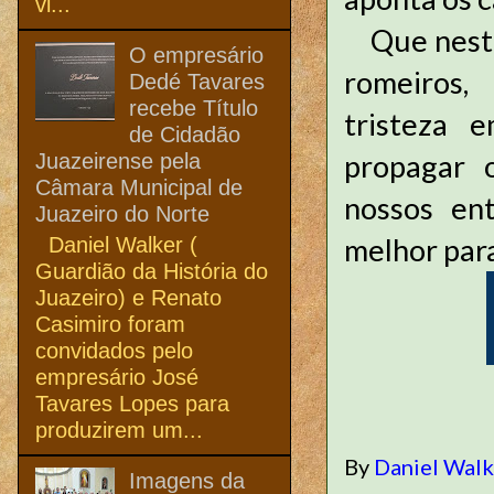
vi...
Que neste 
O empresário
romeiros,
Dedé Tavares
recebe Título
tristeza 
de Cidadão
propagar 
Juazeirense pela
Câmara Municipal de
nossos en
Juazeiro do Norte
melhor para
Daniel Walker (
Guardião da História do
Juazeiro) e Renato
Casimiro foram
convidados pelo
empresário José
Tavares Lopes para
produzirem um...
By
Daniel Wal
Imagens da