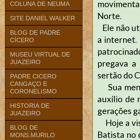
movimenta
COLUNA DE NEUMA
Norte.
SITE DANIEL WALKER
Ele não uti
BLOG DE PADRE
a internet.
CÍCERO
patrocina
MUSEU VIRTUAL DE
pregava a
JUAZEIRO
sertão do C
PADRE CICERO
CANGAÇO E
Sua mensa
CORONELISMO
auxílio de
HISTORIA DE
gerações g
JUAZEIRO
Hoje a vis
BLOG DE
Batista no 
MONS.MURILO