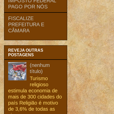
IMPOSTO FEDERAL
PAGO POR NÓS
FISCALIZE
PREFEITURA E
CÂMARA
REVEJA OUTRAS
POSTAGENS
(nenhum
título)
Turismo
religioso
estimula economia de
mais de 300 cidades do
país Religião é motivo
de 3,6% de todas as