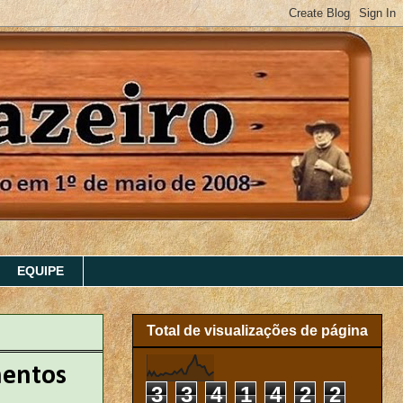
EQUIPE
Total de visualizações de página
mentos
3
3
4
1
4
2
2