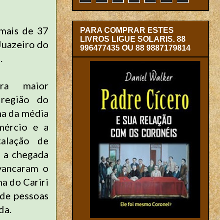
mais de 37
PARA COMPRAR ESTES
LIVROS LIGUE SOLARIS. 88
Juazeiro do
996477435 OU 88 9887179814
.
ira maior
região do
ma da média
mércio e a
stalação de
 a chegada
vancaram o
a do Cariri
 de pessoas
da.