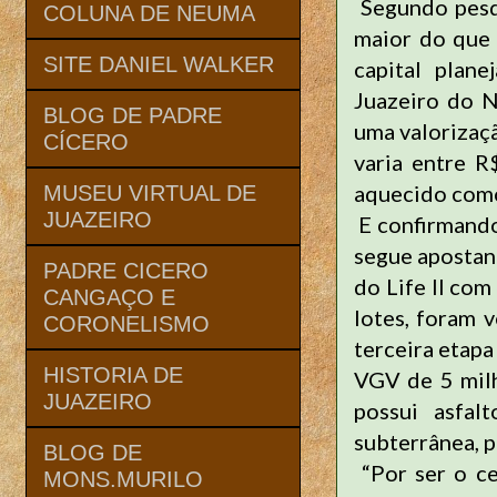
Segundo pesqu
COLUNA DE NEUMA
maior do que 
SITE DANIEL WALKER
capital plan
Juazeiro do 
BLOG DE PADRE
uma valorizaç
CÍCERO
varia entre R
aquecido como
MUSEU VIRTUAL DE
JUAZEIRO
E confirmando
segue apostan
PADRE CICERO
do Life II co
CANGAÇO E
lotes, foram 
CORONELISMO
terceira etap
HISTORIA DE
VGV de 5 milh
JUAZEIRO
possui asfal
subterrânea, p
BLOG DE
“Por ser o ce
MONS.MURILO