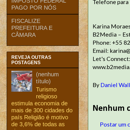
IMPOSTO FEDERAL
Telefone para
PAGO POR NÓS
FISCALIZE
Karina Moraes
PREFEITURA E
B2Media – Est
CÂMARA
Phone: +55 8
Email: karina
REVEJA OUTRAS
Let's Connect
POSTAGENS
www.b2media.
(nenhum
título)
By
Daniel Wal
Turismo
religioso
estimula economia de
Nenhum c
mais de 300 cidades do
país Religião é motivo
Postar um 
de 3,6% de todas as