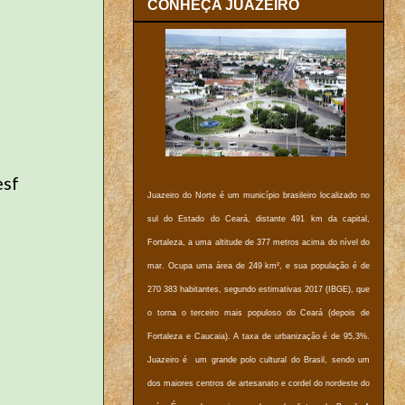
CONHEÇA JUAZEIRO
esf
Juazeiro do Norte é um município brasileiro localizado no
sul do Estado do Ceará, distante 491 km da capital,
Fortaleza, a uma altitude de 377 metros acima do nível do
mar. Ocupa uma área de 249 km², e sua população é de
270 383 habitantes, segundo estimativas 2017 (IBGE), que
o torna o terceiro mais populoso do Ceará (depois de
Fortaleza e Caucaia). A taxa de urbanização é de 95,3%.
Juazeiro é um grande polo cultural do Brasil, sendo um
dos maiores centros de artesanato e cordel do nordeste do