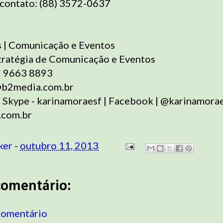
 contato: (88) 3572-0637
 | Comunicação e Eventos
ratégia de Comunicação e Eventos
2 9663 8893
@b2media.com.br
: Skype - karinamoraesf | Facebook | @karinamora
com.br
ker
-
outubro 11, 2013
omentário:
comentário