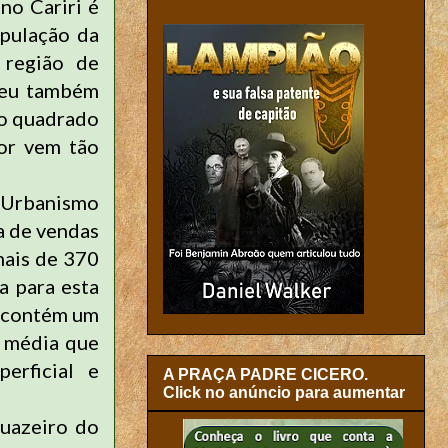
no Cariri é
opulação da
 região de
reu também
ro quadrado
tor vem tão
r Urbanismo
a de vendas
mais de 370
a para esta
e contém um
e média que
erficial e
A PRAÇA PADRE CICERO.
Click no anúncio para aumentar
Juazeiro do