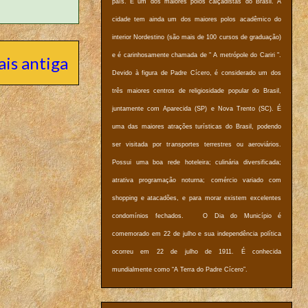
país. É um dos maiores polos calçadistas do Brasil. A
cidade tem ainda um dos maiores polos acadêmico do
interior Nordestino (são mais de 100 cursos de graduação)
e é carinhosamente chamada de " A metrópole do Cariri ".
is antiga
Devido à figura de Padre Cícero, é considerado um dos
três maiores centros de religiosidade popular do Brasil,
juntamente com Aparecida (SP) e Nova Trento (SC). É
uma das maiores atrações turísticas do Brasil, podendo
ser visitada por transportes terrestres ou aeroviários.
Possui uma boa rede hoteleira; culinária diversificada;
atrativa programação noturna; comércio variado com
shopping e atacadões, e para morar existem excelentes
condomínios fechados. O Dia do Município é
comemorado em 22 de julho e sua independência política
ocorreu em 22 de julho de 1911. É conhecida
mundialmente como “A Terra do Padre Cícero”.