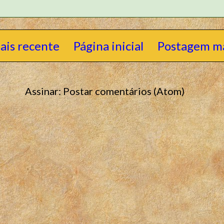
ais recente
Página inicial
Postagem ma
Assinar:
Postar comentários (Atom)