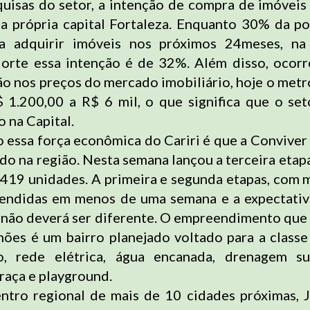
isas do setor, a intenção de compra de imóveis 
a própria capital Fortaleza. Enquanto 30% da p
eja adquirir imóveis nos próximos 24meses, na
Norte essa intenção é de 32%. Além disso, ocor
ão nos preços do mercado imobiliário, hoje o met
$ 1.200,00 a R$ 6 mil, o que significa que o se
 na Capital.
 essa força econômica do Cariri é que a Convive
do na região. Nesta semana lançou a terceira etap
m 419 unidades. A primeira e segunda etapas, com 
vendidas em menos de uma semana e a expectativ
a não deverá ser diferente. O empreendimento qu
ões é um bairro planejado voltado para a class
to, rede elétrica, água encanada, drenagem sup
raça e playground.
ntro regional de mais de 10 cidades próximas, 