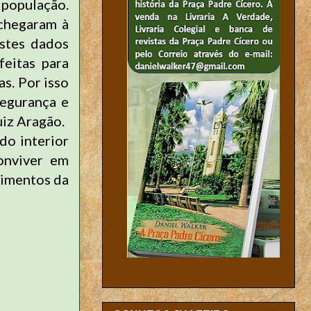
população.
 chegaram à
Estes dados
eitas para
s. Por isso
segurança e
uiz Aragão.
do interior
onviver em
timentos da