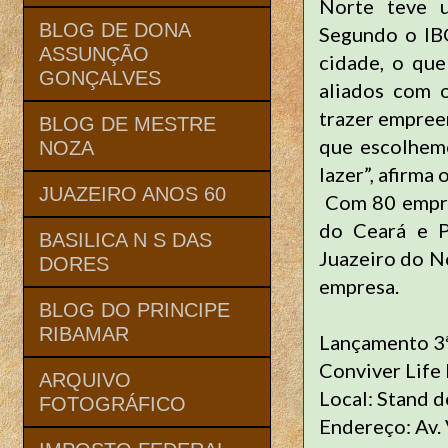
Norte teve u
BLOG DE DONA
Segundo o IBG
ASSUNÇÃO
cidade, o que
GONÇALVES
aliados com 
trazer empree
BLOG DE MESTRE
que escolhemo
NOZA
lazer”, afirma
JUAZEIRO ANOS 60
Com 80 empree
do Ceará e P
BASILICA N S DAS
Juazeiro do N
DORES
empresa.
BLOG DO PRINCIPE
RIBAMAR
Lançamento 3ª
Conviver Life 
ARQUIVO
Local: Stand 
FOTOGRÁFICO
Endereço: Av. 