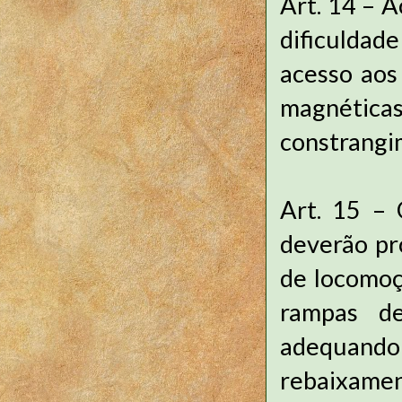
Art. 14 – 
dificuldad
acesso aos
magnétic
constrangi
Art. 15 – 
deverão pr
de locomoçã
rampas de
adequand
rebaixamen