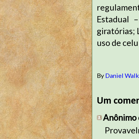
regulamen
Estadual 
giratórias
uso de celul
By
Daniel Wal
Um comen
Anônimo d
Provavelm