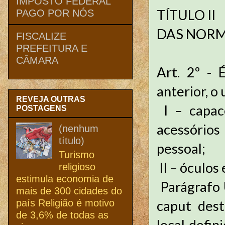
IMPOSTO FEDERAL
TÍTULO II
PAGO POR NÓS
DAS NORM
FISCALIZE
PREFEITURA E
CÂMARA
Art. 2º - 
anterior, o 
REVEJA OUTRAS
I – capac
POSTAGENS
acessórios
(nenhum
título)
pessoal;
Turismo
II – óculo
religioso
estimula economia de
Parágrafo 
mais de 300 cidades do
país Religião é motivo
caput dest
de 3,6% de todas as
local defin