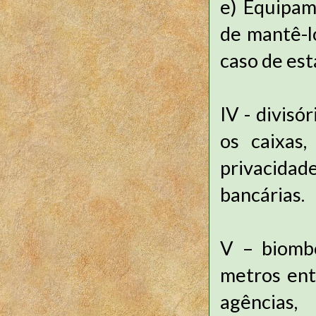
e)
Equipam
de mantê-l
caso de es
IV - divisó
os caixas,
privacida
bancárias.
V – biombo
metros entr
agências