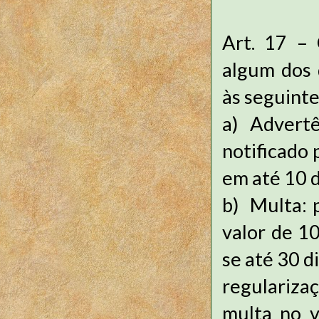
Art. 17 – 
algum dos d
às seguinte
a)
Advertê
notificado 
em até 10 d
b)
Multa: p
valor de 1
se até 30 d
regulariza
multa no v