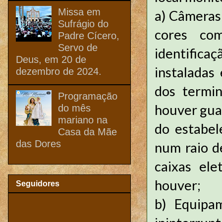
Missa em
a)
Câmeras 
Sufrágio do
cores com
Padre Cícero,
Servo de
identifica
Deus, em 20 de
instaladas
dezembro de 2024.
dos termi
Programação
houver gua
do mês
mariano na
do estabel
Casa da Mãe
das Dores
num raio d
caixas ele
houver;
Seguidores
b)
Equipa