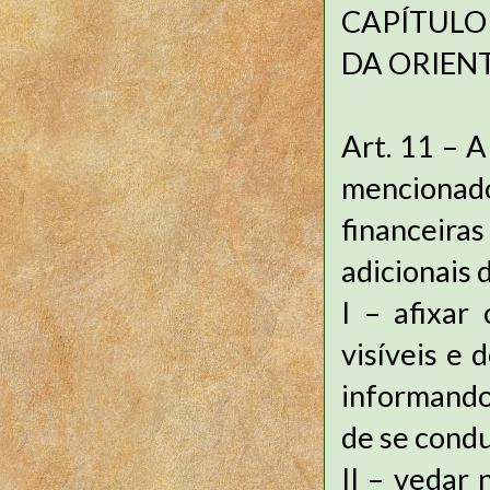
CAPÍTULO
DA ORIEN
Art. 11 – A
mencionad
financeira
adicionais 
I – afixar
visíveis e 
informando,
de se condu
II – vedar