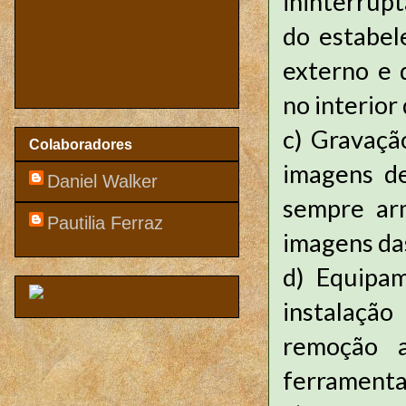
ininterrup
do estabel
externo e
no interior
c)
Gravaçã
Colaboradores
imagens d
Daniel Walker
sempre ar
Pautilia Ferraz
imagens das
d)
Equipam
instalação
remoção a
ferramenta