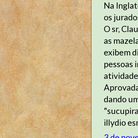
Na Inglat
os jurad
O sr, Cla
as mazela
exibem di
pessoas i
atividade
Aprovada
dando um
"sucupira
illydio e
3 de nov