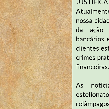
JUSTIFICA
Atualment
nossa cida
da ação d
bancários 
clientes es
crimes prat
financeiras.
As notíci
estelionat
relâmpagos