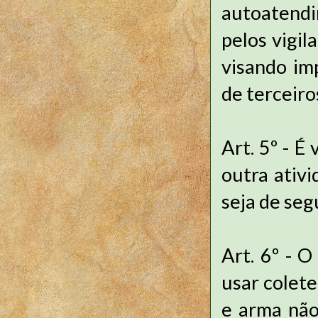
autoatendi
pelos vigil
visando im
de terceiro
Art. 5º - É
outra ativi
seja de seg
Art. 6º - O
usar colete
e arma não