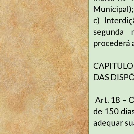
Municipal);
c)
Interdi
segunda m
procederá a
CAPITULO 
DAS DISPÓ
Art. 18 – 
de 150 dias
adequar sua