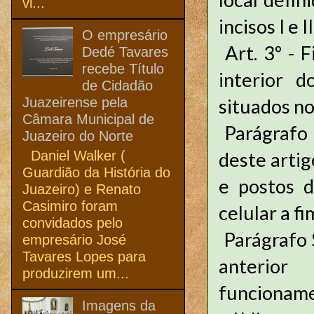
vi...
incisos I e II
O empresário
Art. 3º - 
Dedé Tavares
recebe Título
interior d
de Cidadão
Juazeirense pela
situados no
Câmara Municipal de
Parágrafo 
Juazeiro do Norte
Daniel Walker (
deste artig
Guardião da História do
e postos d
Juazeiro) e Renato
Casimiro foram
celular a f
convidados pelo
Parágrafo 
empresário José
Tavares Lopes para
anterio
produzirem um...
funcionam
Imagens da