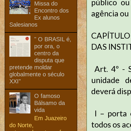
público ou
Missa do
Encontro dos
agência ou 
Ex alunos
Salesianos
CAPÍTULO 
" O BRASIL é,
DAS INSTI
por ora, o
centro da
disputa que
pretende moldar
Art. 4º -
globalmente o século
unidade d
XXI"
deverá disp
O famoso
Bálsamo da
vida
I – porta
Em Juazeiro
todos os ac
do Norte,