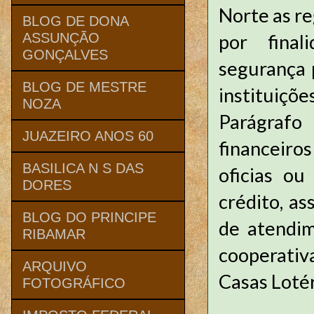
Norte as re
BLOG DE DONA
por final
ASSUNÇÃO
GONÇALVES
segurança p
BLOG DE MESTRE
instituições
NOZA
Parágrafo
JUAZEIRO ANOS 60
financeiro
BASILICA N S DAS
oficias ou
DORES
crédito, as
BLOG DO PRINCIPE
de atendim
RIBAMAR
cooperativ
ARQUIVO
Casas Lotér
FOTOGRÁFICO