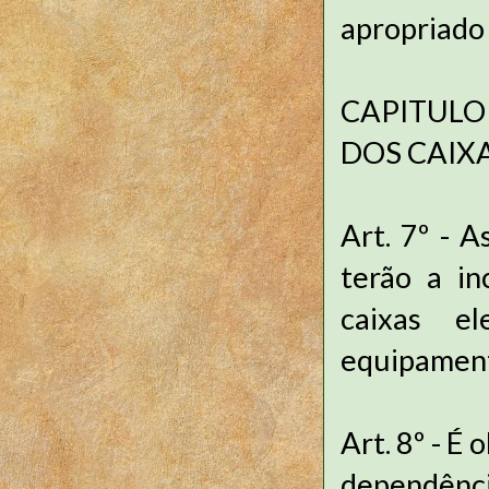
apropriado
CAPITULO I
DOS CAIX
Art. 7º - A
terão a i
caixas e
equipament
Art. 8º - É
dependên