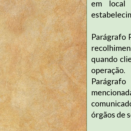
em local 
estabeleci
Parágrafo 
recolhimen
quando cli
operação.
Parágrafo
mencionad
comunicado
órgãos de 