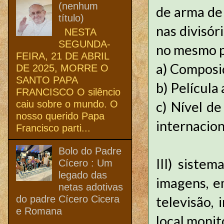
(nenhum
de arma de 
título)
nas divisór
NESTA
SEGUNDA-
no mesmo pi
FEIRA, 21 DE ABRIL
a)
Composiçã
DE 2025, MORRE O
SANTO PAPA
b)
Película
FRANCISCO O silêncio
caiu sobre o mundo. O
c)
Nível de
nosso querido Papa
internacion
Francisco parti...
Bolo do Padre
III) siste
Cícero : Um
legado das
imagens, e
netas adotivas
do padre Cícero Cicera
televisão, 
e Romana
local monit