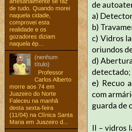
artesanalmente se faz
de autoate
de tudo. Quando morei
a)
Detector
naquela cidade,
comprovei esta
b)
Travamen
realidade e os
gozadores diziam
c)
Vidros l
naquela ép...
oriundos de
(nenhum
d)
Abertura 
título)
detectado;
Professor
Carlos Alberto
e)
Recuo ap
morre aos 74 em
com armário
Juazeiro do Norte
Faleceu na manhã
guarda de o
desta sexta-feira
(11/04) na Clínica Santa
Maria em Juazeiro d...
II – vidros