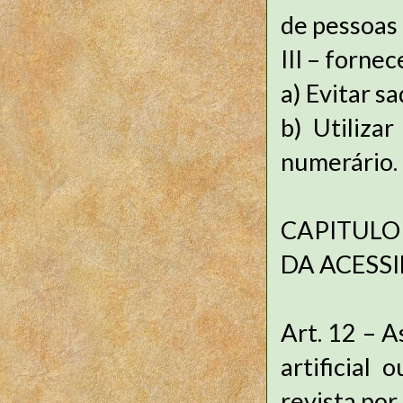
de pessoas
III – forne
a)
Evitar s
b)
Utiliza
numerário.
CAPITULO 
DA ACESSI
Art. 12 – 
artificial
revista por