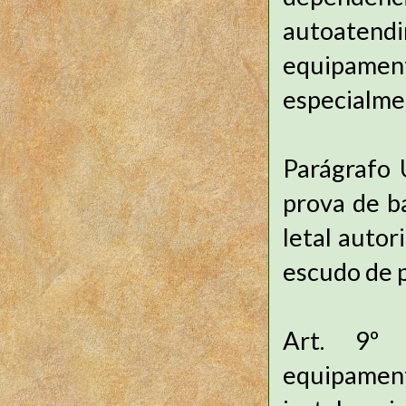
autoatend
equipam
especialme
Parágrafo 
prova de b
letal autor
escudo de 
Art. 9º 
equipamen