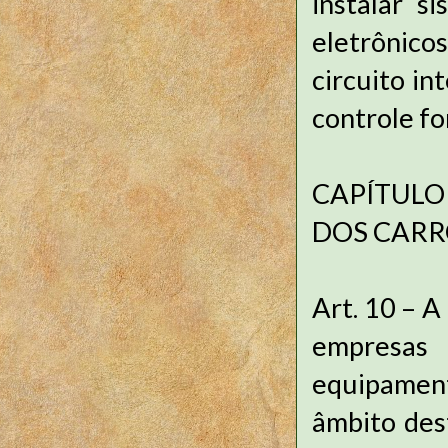
instalar s
eletrônic
circuito in
controle fo
CAPÍTULO 
DOS CARR
Art. 10 – A
empresas
equipament
âmbito dest