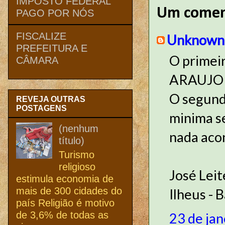
IMPOSTO FEDERAL
Um comen
PAGO POR NÓS
FISCALIZE
Unknown
PREFEITURA E
O primei
CÂMARA
ARAUJO fo
O segund
REVEJA OUTRAS
POSTAGENS
minima s
(nenhum
nada aco
título)
Turismo
religioso
José Leit
estimula economia de
mais de 300 cidades do
Ilheus - 
país Religião é motivo
de 3,6% de todas as
23 de jan