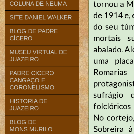
tornou a Me
COLUNA DE NEUMA
de 1914 e, 
SITE DANIEL WALKER
do seu túm
BLOG DE PADRE
mortais s
CÍCERO
abalado. Al
MUSEU VIRTUAL DE
uma placa
JUAZEIRO
Romarias
PADRE CICERO
CANGAÇO E
protagoni
CORONELISMO
sufrágio 
HISTORIA DE
folclóricos
JUAZEIRO
No cortejo
BLOG DE
Sobreira 
MONS.MURILO