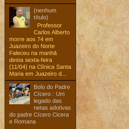
(nenhum
título)
Professor
Carlos Alberto
morre aos 74 em
Juazeiro do Norte
Faleceu na manhã
desta sexta-feira
(11/04) na Clínica Santa
Maria em Juazeiro d...
Bolo do Padre
Cícero : Um
legado das
netas adotivas
do padre Cícero Cicera
e Romana