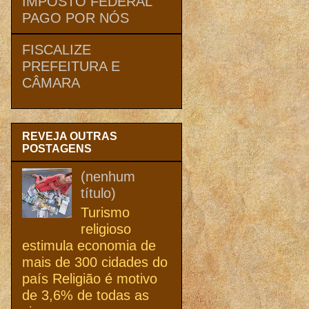
IMPOSTO FEDERAL
PAGO POR NÓS
FISCALIZE
PREFEITURA E
CÂMARA
REVEJA OUTRAS
POSTAGENS
(nenhum
título)
Turismo
religioso
estimula economia de
mais de 300 cidades do
país Religião é motivo
de 3,6% de todas as