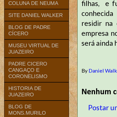
filhas, e 
COLUNA DE NEUMA
conhecida
SITE DANIEL WALKER
residir na
BLOG DE PADRE
empresa no
CÍCERO
será ainda 
MUSEU VIRTUAL DE
JUAZEIRO
PADRE CICERO
CANGAÇO E
By
Daniel Wal
CORONELISMO
HISTORIA DE
Nenhum c
JUAZEIRO
Postar u
BLOG DE
MONS.MURILO