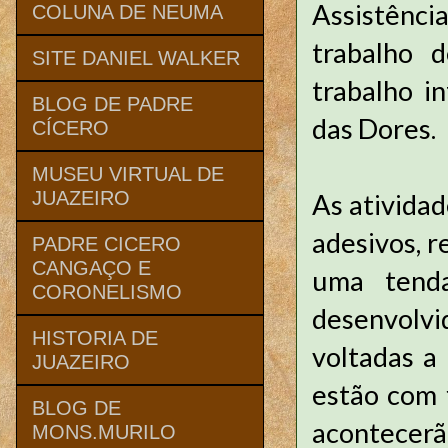
Assistênci
COLUNA DE NEUMA
trabalho 
SITE DANIEL WALKER
trabalho i
BLOG DE PADRE
das Dores.
CÍCERO
MUSEU VIRTUAL DE
JUAZEIRO
As atividad
adesivos, r
PADRE CICERO
CANGAÇO E
uma tenda
CORONELISMO
desenvolvi
HISTORIA DE
voltadas a
JUAZEIRO
estão com f
BLOG DE
acontecerã
MONS.MURILO