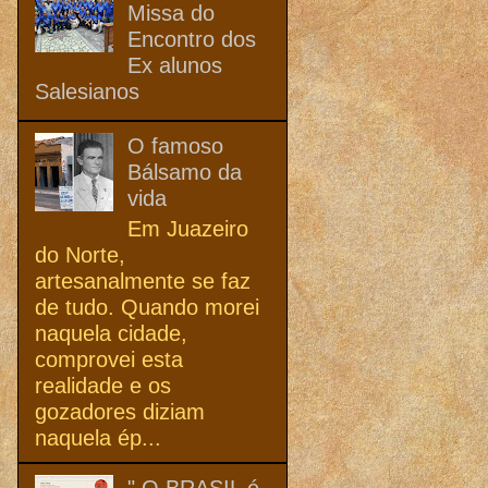
Missa do
Encontro dos
Ex alunos
Salesianos
O famoso
Bálsamo da
vida
Em Juazeiro
do Norte,
artesanalmente se faz
de tudo. Quando morei
naquela cidade,
comprovei esta
realidade e os
gozadores diziam
naquela ép...
" O BRASIL é,