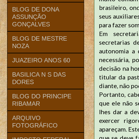
brasileiro, o
BLOG DE DONA
seus auxiliare
ASSUNÇÃO
GONÇALVES
para fazer som
Em secretari
BLOG DE MESTRE
secretarias 
NOZA
autonomia a 
necessária, p
JUAZEIRO ANOS 60
decisão na ho
BASILICA N S DAS
titular da pas
DORES
diante, não p
Portanto, cab
BLOG DO PRINCIPE
que ele não s
RIBAMAR
lhes dar a de
ARQUIVO
exercer rigo
FOTOGRÁFICO
apareçam. Este
que se deve f