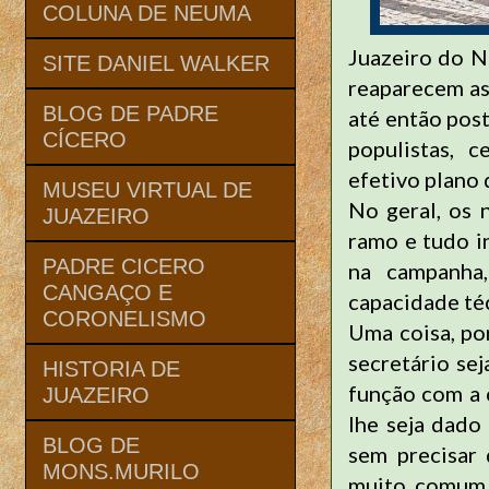
COLUNA DE NEUMA
Juazeiro do 
SITE DANIEL WALKER
reaparecem as
BLOG DE PADRE
até então post
CÍCERO
populistas, 
efetivo plano 
MUSEU VIRTUAL DE
No geral, os 
JUAZEIRO
ramo e tudo i
PADRE CICERO
na campanha,
CANGAÇO E
capacidade té
CORONELISMO
Uma coisa, po
secretário se
HISTORIA DE
função com a 
JUAZEIRO
lhe seja dado
BLOG DE
sem precisar 
MONS.MURILO
muito comum 