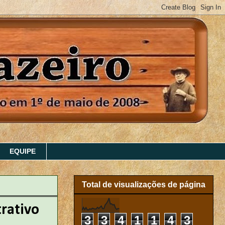
EQUIPE
Total de visualizações de página
rativo
3
3
4
1
1
4
3