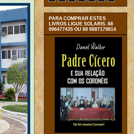
PARA COMPRAR ESTES
LIVROS LIGUE SOLARIS. 88
996477435 OU 88 9887179814