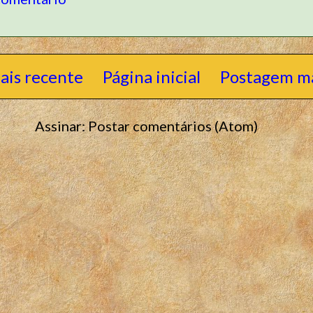
ais recente
Página inicial
Postagem ma
Assinar:
Postar comentários (Atom)