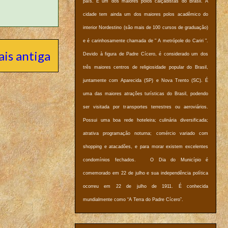
país. É um dos maiores polos calçadistas do Brasil. A
cidade tem ainda um dos maiores polos acadêmico do
interior Nordestino (são mais de 100 cursos de graduação)
e é carinhosamente chamada de " A metrópole do Cariri ".
is antiga
Devido à figura de Padre Cícero, é considerado um dos
três maiores centros de religiosidade popular do Brasil,
juntamente com Aparecida (SP) e Nova Trento (SC). É
uma das maiores atrações turísticas do Brasil, podendo
ser visitada por transportes terrestres ou aeroviários.
Possui uma boa rede hoteleira; culinária diversificada;
atrativa programação noturna; comércio variado com
shopping e atacadões, e para morar existem excelentes
condomínios fechados. O Dia do Município é
comemorado em 22 de julho e sua independência política
ocorreu em 22 de julho de 1911. É conhecida
mundialmente como “A Terra do Padre Cícero”.