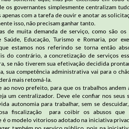
nde os governantes simplesmente centralizam tud
s apenas com a tarefa de ouvir e anotar as solicita
ente isso, não precisam ganhar tanto.
as de muita demanda de serviço, como são os
de Saúde, Educação, Turismo e Romaria, por exe
que estamos nos referindo se torna então abs
ois do contrário, a concretização de serviços ess
ra, se não tiverem sua efetivação decidida pront
ta, sua competência administrativa vai para o chão
oderá mais retomá-la.
e ao novo prefeito, para que os trabalhos andem 
eja um centralizador. Deve ele confiar nos seus s
vida autonomia para trabalhar, sem se descuidar
rosa fiscalização para coibir os abusos que 
 é o modelo vitorioso adotado na iniciativa privad
azer também no serviço público, pois na iniciativ