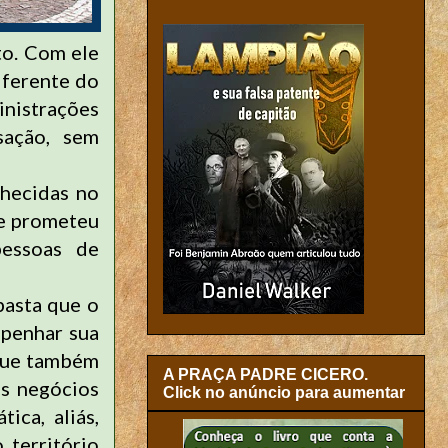
o. Com ele
iferente do
inistrações
sação, sem
nhecidas no
ue prometeu
pessoas de
basta que o
mpenhar sua
 que também
A PRAÇA PADRE CICERO.
os negócios
Click no anúncio para aumentar
ica, aliás,
território