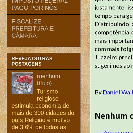
IMPOSTO FEDERAL
justamente is
PAGO POR NÓS
tempo para ge
FISCALIZE
Distribuindo
PREFEITURA E
competência d
CÂMARA
mais importan
com mais folga
Juazeiro prec
REVEJA OUTRAS
POSTAGENS
sugerimos ao 
(nenhum
título)
Turismo
By
Daniel Wal
religioso
estimula economia de
mais de 300 cidades do
Nenhum c
país Religião é motivo
de 3,6% de todas as
Postar um 