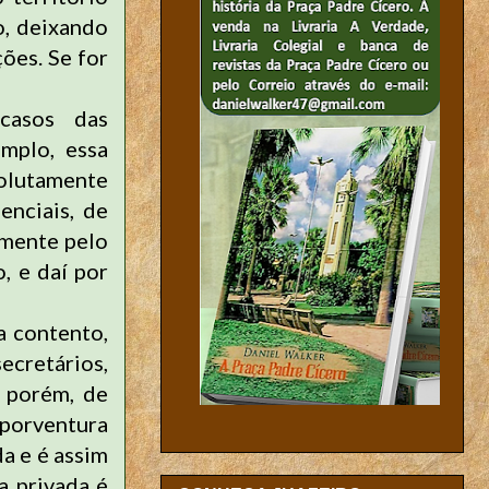
o, deixando
ções. Se for
 casos das
mplo, essa
olutamente
enciais, de
amente pelo
, e daí por
a contento,
ecretários,
, porém, de
porventura
a e é assim
a privada é