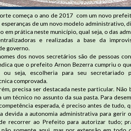
Norte começa o ano de 2017 com um novo prefeit
 esperanças de um novo modelo administrativo, d
o em prática neste município, qual seja, o das adm
centralizadoras e realizadas a base da improvi
de governo.
nomes dos novos secretários são de pessoas co
ndica que o prefeito Arnon Bezerra cumpriu o q
 ou seja, escolheria para seu secretariado 
cnica comprovada.
rém, precisa ser destacada neste particular. Não 
ja um técnico no assunto da sua pasta. Para dese
competência esperada, é preciso antes de tudo,
 a devida a autonomia administrativa para gerir 
de recorrer ao Prefeito para autorizar tudo; prát
não somente aqui, mas por extensão em todo o 