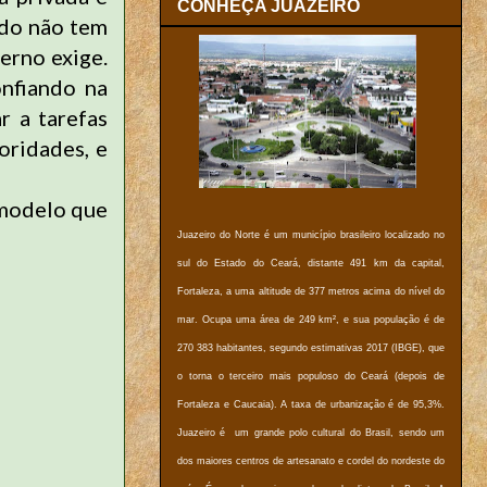
CONHEÇA JUAZEIRO
udo não tem
erno exige.
nfiando na
r a tarefas
oridades, e
 modelo que
Juazeiro do Norte é um município brasileiro localizado no
sul do Estado do Ceará, distante 491 km da capital,
Fortaleza, a uma altitude de 377 metros acima do nível do
mar. Ocupa uma área de 249 km², e sua população é de
270 383 habitantes, segundo estimativas 2017 (IBGE), que
o torna o terceiro mais populoso do Ceará (depois de
Fortaleza e Caucaia). A taxa de urbanização é de 95,3%.
Juazeiro é um grande polo cultural do Brasil, sendo um
dos maiores centros de artesanato e cordel do nordeste do