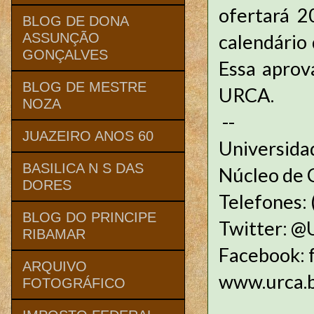
ofertará 2
BLOG DE DONA
calendário 
ASSUNÇÃO
GONÇALVES
Essa aprov
BLOG DE MESTRE
URCA.
NOZA
--
JUAZEIRO ANOS 60
Universida
BASILICA N S DAS
Núcleo de
DORES
Telefones:
BLOG DO PRINCIPE
Twitter: @
RIBAMAR
Facebook: 
ARQUIVO
www.urca.b
FOTOGRÁFICO