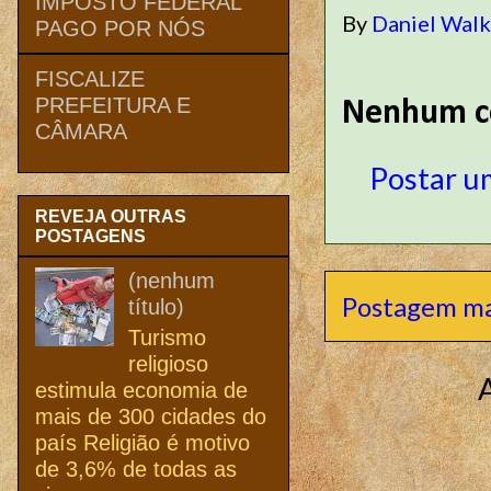
IMPOSTO FEDERAL
By
Daniel Wal
PAGO POR NÓS
FISCALIZE
PREFEITURA E
Nenhum c
CÂMARA
Postar u
REVEJA OUTRAS
POSTAGENS
(nenhum
Postagem ma
título)
Turismo
religioso
estimula economia de
mais de 300 cidades do
país Religião é motivo
de 3,6% de todas as