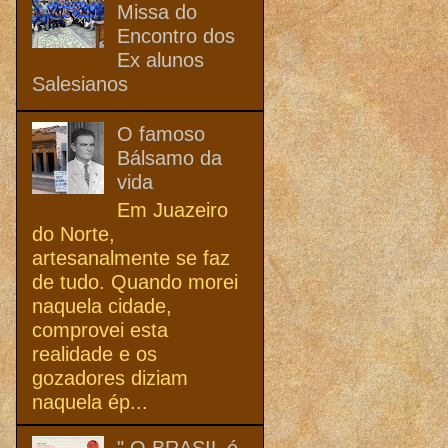
Missa do
Encontro dos
Ex alunos
Salesianos
O famoso
Bálsamo da
vida
Em Juazeiro
do Norte,
artesanalmente se faz
de tudo. Quando morei
naquela cidade,
comprovei esta
realidade e os
gozadores diziam
naquela ép...
" O BRASIL é,