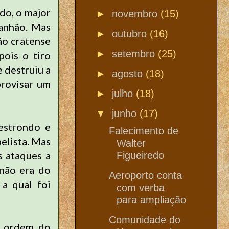
do, o major
►
novembro
(15)
canhão. Mas
►
outubro
(16)
ção cratense
►
setembro
(25)
pois o tiro
e destruiu a
►
agosto
(18)
provisar um
►
julho
(18)
▼
junho
(17)
estrondo e
Falecimento de
elista. Mas
Walter
s ataques a
Figueiredo
 não era do
Aeroporto conta
a qual foi
com verba
para ampliação
Comunidade do
a ordem do