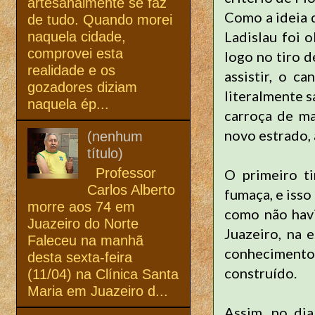
artesanalmente se faz
Como a ideia d
de tudo. Quando morei
Ladislau foi 
naquela cidade,
comprovei esta
logo no tiro d
realidade e os
assistir, o c
gozadores diziam
literalmente s
naquela ép...
carroça de ma
novo estrado, 
(nenhum
título)
Professor
O primeiro t
Carlos Alberto
fumaça, e iss
morre aos 74 em
como não havi
Juazeiro do Norte
Juazeiro, na 
Faleceu na manhã
conhecimento
desta sexta-feira
construído.
(11/04) na Clínica Santa
Maria em Juazeiro d...
Assim, no di