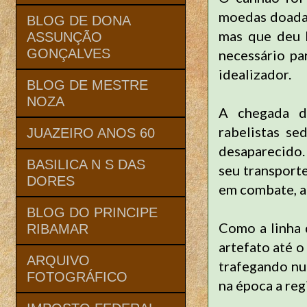
moedas doadas
BLOG DE DONA
mas que deu 
ASSUNÇÃO
GONÇALVES
necessário pa
idealizador.
BLOG DE MESTRE
NOZA
A chegada de
rabelistas se
JUAZEIRO ANOS 60
desaparecido.
BASILICA N S DAS
seu transport
DORES
em combate, a
BLOG DO PRINCIPE
Como a linha 
RIBAMAR
artefato até o
ARQUIVO
trafegando nu
FOTOGRÁFICO
na época a reg