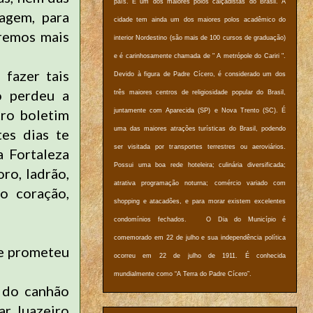
país. É um dos maiores polos calçadistas do Brasil. A
agem, para
cidade tem ainda um dos maiores polos acadêmico do
aremos mais
interior Nordestino (são mais de 100 cursos de graduação)
e é carinhosamente chamada de " A metrópole do Cariri ".
fazer tais
Devido à figura de Padre Cícero, é considerado um dos
o perdeu a
três maiores centros de religiosidade popular do Brasil,
ro boletim
juntamente com Aparecida (SP) e Nova Trento (SC). É
uma das maiores atrações turísticas do Brasil, podendo
es dias te
ser visitada por transportes terrestres ou aeroviários.
 Fortaleza
Possui uma boa rede hoteleira; culinária diversificada;
ro, ladrão,
atrativa programação noturna; comércio variado com
o coração,
shopping e atacadões, e para morar existem excelentes
condomínios fechados. O Dia do Município é
comemorado em 22 de julho e sua independência política
ue prometeu
ocorreu em 22 de julho de 1911. É conhecida
mundialmente como “A Terra do Padre Cícero”.
a do canhão
ar Juazeiro