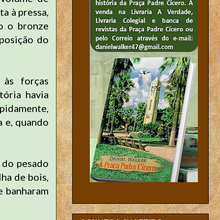
a à pressa,
o o bronze
sposição do
 às forças
tória havia
apidamente,
a e, quando
e do pesado
ha de bois,
ue banharam