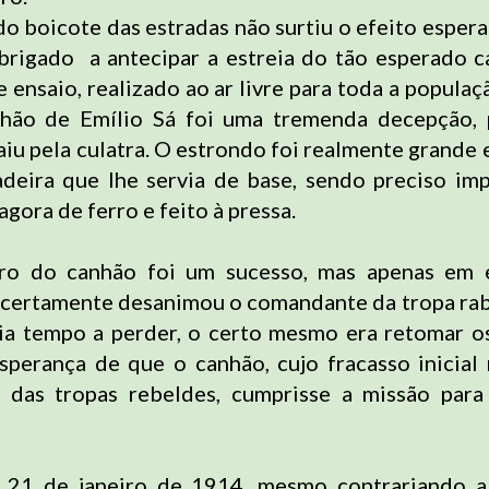
o boicote das estradas não surtiu o efeito espera
obrigado a antecipar a estreia do tão esperado 
e ensaio, realizado ao ar livre para toda a popula
anhão de Emílio Sá foi uma tremenda decepção, 
aiu pela culatra. O estrondo foi realmente grande 
deira que lhe servia de base, sendo preciso im
agora de ferro e feito à pressa.
iro do canhão foi um sucesso, mas apenas em 
o certamente desanimou o comandante da tropa rab
a tempo a perder, o certo mesmo era retomar o
esperança de que o canhão, cujo fracasso inicial
 das tropas rebeldes, cumprisse a missão para 
a 21 de janeiro de 1914, mesmo contrariando 