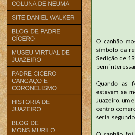
COLUNA DE NEUMA
SITE DANIEL WALKER
BLOG DE PADRE
CÍCERO
O canhão most
símbolo da re
MUSEU VIRTUAL DE
Sedição de 191
JUAZEIRO
bem interessa
PADRE CICERO
CANGAÇO E
Quando as fo
CORONELISMO
estavam se mo
Juazeiro, um e
HISTORIA DE
centro comerc
JUAZEIRO
seria, segundo
BLOG DE
MONS.MURILO
O canhão foi