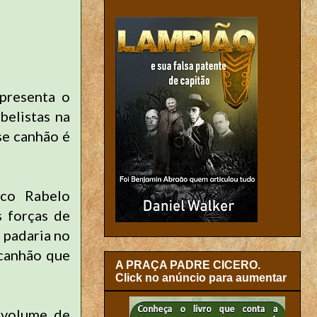
epresenta o
belistas na
se canhão é
nco Rabelo
s forças de
 padaria no
 canhão que
A PRAÇA PADRE CICERO.
Click no anúncio para aumentar
 volume de