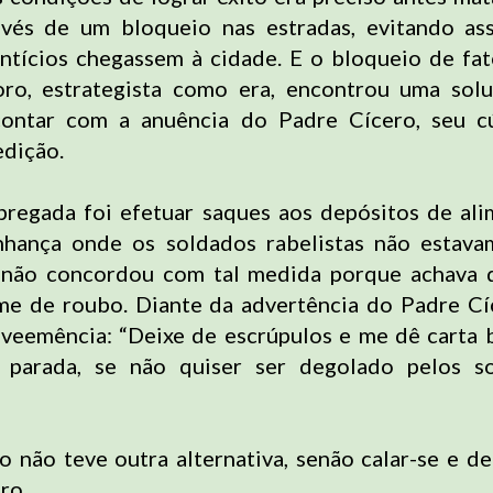
avés de um bloqueio nas estradas, evitando as
ntícios chegassem à cidade. E o bloqueio de fato
ro, estrategista como era, encontrou uma solu
ntar com a anuência do Padre Cícero, seu c
edição.
regada foi efetuar saques aos depósitos de al
inhança onde os soldados rabelistas não estava
 não concordou com tal medida porque achava q
ime de roubo. Diante da advertência do Padre Cí
veemência: “Deixe de escrúpulos e me dê carta 
a parada, se não quiser ser degolado pelos s
o não teve outra alternativa, senão calar-se e de
oro.