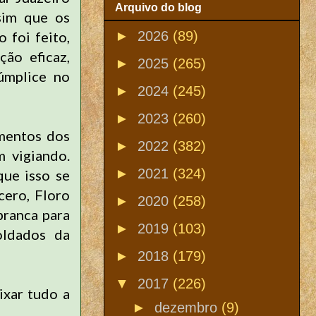
Arquivo do blog
sim que os
►
2026
(89)
 foi feito,
ção eficaz,
►
2025
(265)
úmplice no
►
2024
(245)
►
2023
(260)
imentos dos
►
2022
(382)
m vigiando.
►
2021
(324)
ue isso se
cero, Floro
►
2020
(258)
branca para
►
2019
(103)
oldados da
►
2018
(179)
▼
2017
(226)
ixar tudo a
►
dezembro
(9)