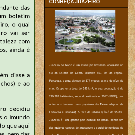
CONHEÇA JUAZEIRO
andante das
 um boletim
iro, o qual
iro vai ser
taleza com
os, ainda é
Juazeiro do Norte é um município brasileiro localizado no
rém disse a
sul do Estado do Ceará, distante 491 km da capital,
Fortaleza, a uma altitude de 377 metros acima do nível do
chos) e ao
mar. Ocupa uma área de 249 km², e sua população é de
.
270 383 habitantes, segundo estimativas 2017 (IBGE), que
o torna o terceiro mais populoso do Ceará (depois de
ro decidiu
Fortaleza e Caucaia). A taxa de urbanização é de 95,3%.
os o imundo
Juazeiro é um grande polo cultural do Brasil, sendo um
do que aqui
dos maiores centros de artesanato e cordel do nordeste do
as, nem das