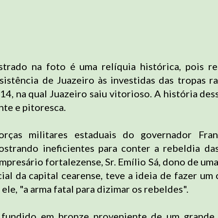
rado na foto é uma relíquia histórica, pois r
sistência de Juazeiro às investidas das tropas ra
4, na qual Juazeiro saiu vitorioso. A história des
nte e pitoresca.
rças militares estaduais do governador Fra
strando ineficientes para conter a rebeldia da
mpresário fortalezense, Sr. Emílio Sá, dono de uma
ial da capital cearense, teve a ideia de fazer um
 ele, "a arma fatal para dizimar os rebeldes".
 fundido em bronze proveniente de um grande