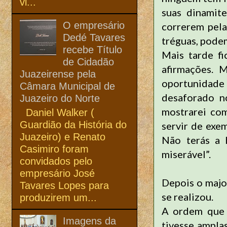
vi...
suas dinamit
O empresário
correrem pela
Dedé Tavares
tréguas, pode
recebe Título
Mais tarde f
de Cidadão
afirmações. 
Juazeirense pela
oportunidade
Câmara Municipal de
desaforado n
Juazeiro do Norte
mostrarei co
Daniel Walker (
Guardião da História do
servir de exe
Juazeiro) e Renato
Não terás a 
Casimiro foram
miserável”.
convidados pelo
empresário José
Depois o majo
Tavares Lopes para
se realizou.
produzirem um...
A ordem que v
Imagens da
tivesse ampla