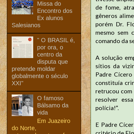
Missa do
de fome, atr
Encontro dos
gêneros alime
Ex alunos
porém Dr. Flo
Salesianos
mesmo sem co
" O BRASIL é,
comando da s
por ora, o
centro da
A solução emp
disputa que
sítios da viz
pretende moldar
Padre Cícero
globalmente o século
constituía cr
XXI"
retrucou com 
O famoso
resolver ess
Bálsamo da
polícia!”.
vida
Em Juazeiro
E Padre Cícer
do Norte,
critério de Fl