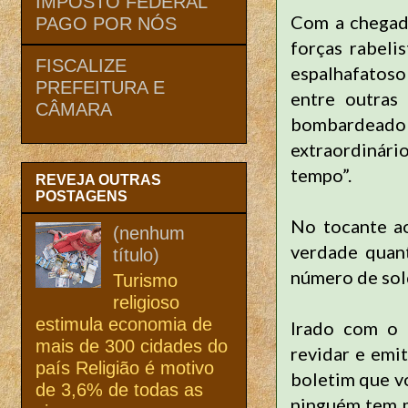
IMPOSTO FEDERAL
Com a chegada
PAGO POR NÓS
forças rabeli
FISCALIZE
espalhafatoso
PREFEITURA E
entre outras 
CÂMARA
bombardeado 
extraordinári
tempo”.
REVEJA OUTRAS
POSTAGENS
No tocante ao
(nenhum
verdade quan
título)
número de sol
Turismo
religioso
estimula economia de
Irado com o 
mais de 300 cidades do
revidar e emi
país Religião é motivo
boletim que v
de 3,6% de todas as
ninguém tem m