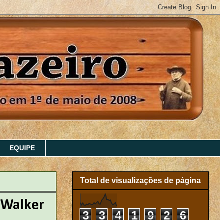
EQUIPE
Total de visualizações de página
l Walker
3
3
4
1
9
2
6