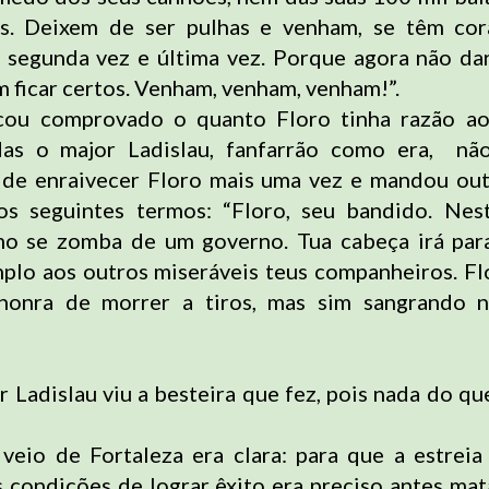
es. Deixem de ser pulhas e venham, se têm cor
 segunda vez e última vez. Porque agora não d
m ficar certos. Venham, venham, venham!”.
icou comprovado o quanto Floro tinha razão ao 
Mas o major Ladislau, fanfarrão como era, nã
 de enraivecer Floro mais uma vez e mandou out
os seguintes termos: “Floro, seu bandido. Nest
mo se zomba de um governo. Tua cabeça irá para
mplo aos outros miseráveis teus companheiros. Flo
honra de morrer a tiros, mas sim sangrando n
r Ladislau viu a besteira que fez, pois nada do q
eio de Fortaleza era clara: para que a estrei
s condições de lograr êxito era preciso antes mat