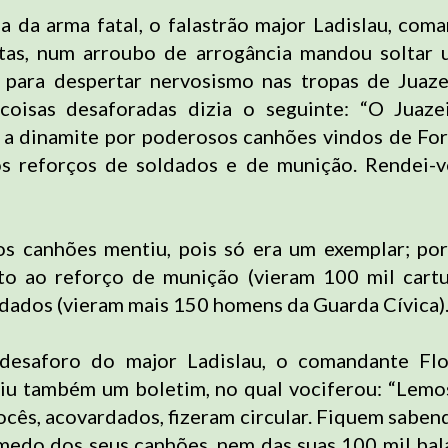
 da arma fatal, o falastrão major Ladislau, com
stas, num arroubo de arrogância mandou soltar
 para despertar nervosismo nas tropas de Juaze
coisas desaforadas dizia o seguinte: “O Juaze
a dinamite por poderosos canhões vindos de For
os reforços de soldados e de munição. Rendei-v
s canhões mentiu, pois só era um exemplar; po
to ao reforço de munição (vieram 100 mil cartu
dados (vieram mais 150 homens da Guarda Cívica)
desaforo do major Ladislau, o comandante Flo
tiu também um boletim, no qual vociferou: “Lem
ocês, acovardados, fizeram circular. Fiquem saben
edo dos seus canhões, nem das suas 100 mil bal