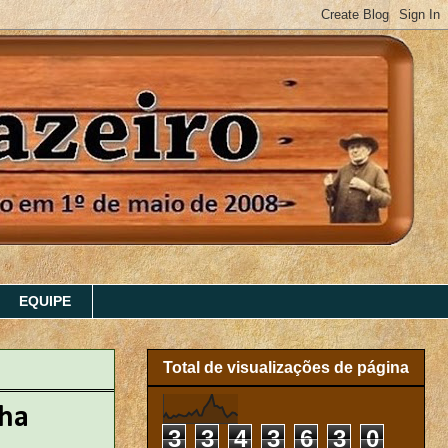
EQUIPE
Total de visualizações de página
lha
3
3
4
3
6
3
0