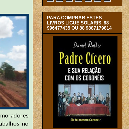
PARA COMPRAR ESTES
LIVROS LIGUE SOLARIS. 88
996477435 OU 88 9887179814
 moradores
rabalhos no