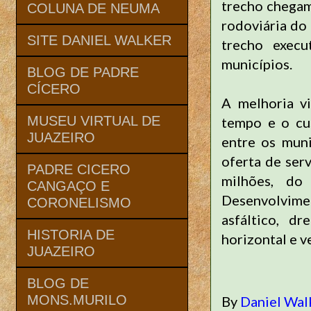
trecho chegam
COLUNA DE NEUMA
rodoviária do
SITE DANIEL WALKER
trecho execu
municípios.
BLOG DE PADRE
CÍCERO
A melhoria vi
MUSEU VIRTUAL DE
tempo e o cu
JUAZEIRO
entre os mun
oferta de ser
PADRE CICERO
milhões, do
CANGAÇO E
Desenvolvimen
CORONELISMO
asfáltico, dr
HISTORIA DE
horizontal e v
JUAZEIRO
BLOG DE
MONS.MURILO
By
Daniel Wal