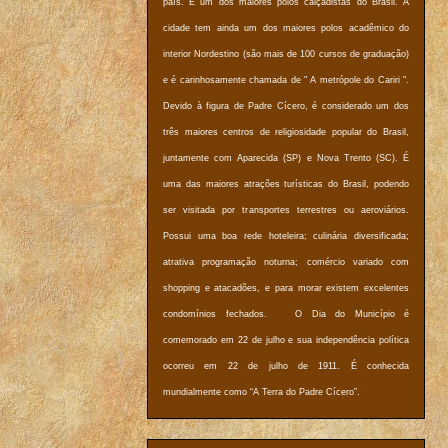
país. É um dos maiores polos calçadistas do Brasil. A
cidade tem ainda um dos maiores polos acadêmico do
interior Nordestino (são mais de 100 cursos de graduação)
e é carinhosamente chamada de " A metrópole do Cariri ".
Devido à figura de Padre Cícero, é considerado um dos
três maiores centros de religiosidade popular do Brasil,
juntamente com Aparecida (SP) e Nova Trento (SC). É
uma das maiores atrações turísticas do Brasil, podendo
ser visitada por transportes terrestres ou aeroviários.
Possui uma boa rede hoteleira; culinária diversificada;
atrativa programação noturna; comércio variado com
shopping e atacadões, e para morar existem excelentes
condomínios fechados. O Dia do Município é
comemorado em 22 de julho e sua independência política
ocorreu em 22 de julho de 1911. É conhecida
mundialmente como “A Terra do Padre Cícero”.