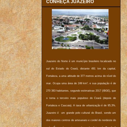
CONHEÇA JUAZEIRO
Juazeiro do Norte é um município brasileiro localizado no
sul do Estado do Ceará, distante 491 km da capital,
Fortaleza, a uma altitude de 377 metros acima do nível do
mar. Ocupa uma área de 249 km², e sua população é de
270 383 habitantes, segundo estimativas 2017 (IBGE), que
o torna o terceiro mais populoso do Ceará (depois de
Fortaleza e Caucaia). A taxa de urbanização é de 95,3%.
Juazeiro é um grande polo cultural do Brasil, sendo um
dos maiores centros de artesanato e cordel do nordeste do