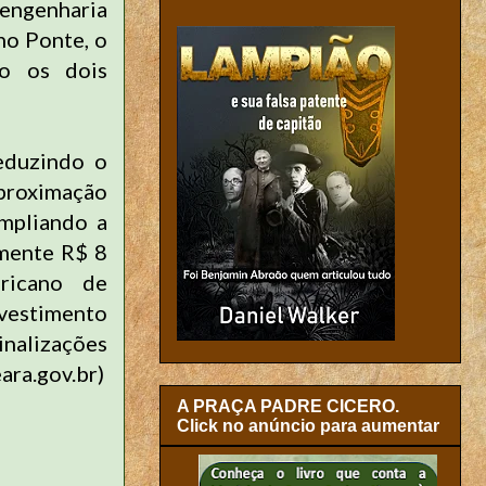
 engenharia
no Ponte, o
do os dois
reduzindo o
proximação
mpliando a
amente R$ 8
ricano de
evestimento
inalizações
ara.gov.br)
A PRAÇA PADRE CICERO.
Click no anúncio para aumentar