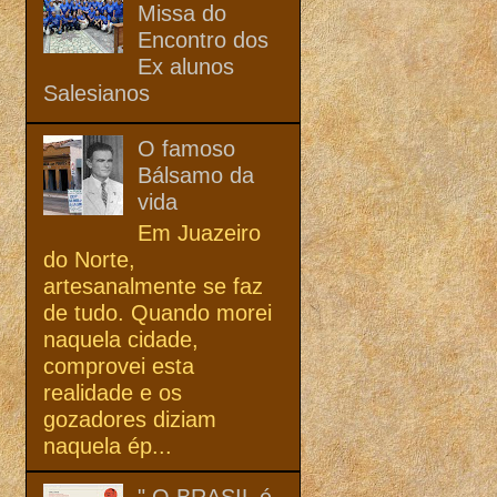
Missa do
Encontro dos
Ex alunos
Salesianos
O famoso
Bálsamo da
vida
Em Juazeiro
do Norte,
artesanalmente se faz
de tudo. Quando morei
naquela cidade,
comprovei esta
realidade e os
gozadores diziam
naquela ép...
" O BRASIL é,