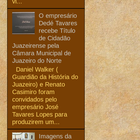
vi...
O empresário
Dedé Tavares
recebe Título
de Cidadão
Juazeirense pela
Câmara Municipal de
Juazeiro do Norte
Daniel Walker (
Guardião da História do
Juazeiro) e Renato
Casimiro foram
convidados pelo
empresário José
Tavares Lopes para
produzirem um...
Imagens da