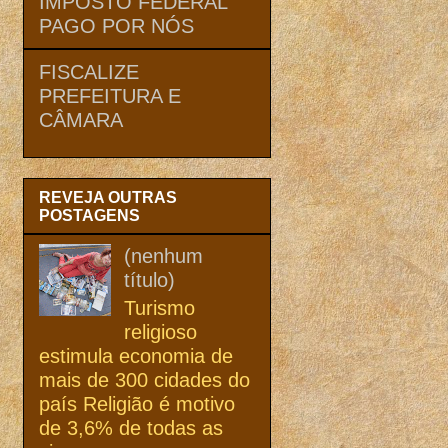
IMPOSTO FEDERAL
PAGO POR NÓS
FISCALIZE
PREFEITURA E
CÂMARA
REVEJA OUTRAS
POSTAGENS
(nenhum
título)
Turismo
religioso
estimula economia de
mais de 300 cidades do
país Religião é motivo
de 3,6% de todas as