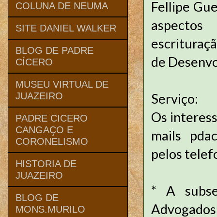
Fellipe Gue
COLUNA DE NEUMA
aspectos
SITE DANIEL WALKER
escrituraçã
BLOG DE PADRE
de Desenvo
CÍCERO
MUSEU VIRTUAL DE
Serviço:
JUAZEIRO
Os interess
PADRE CICERO
CANGAÇO E
mails pdac
CORONELISMO
pelos tele
HISTORIA DE
JUAZEIRO
* A subs
BLOG DE
Advogados 
MONS.MURILO