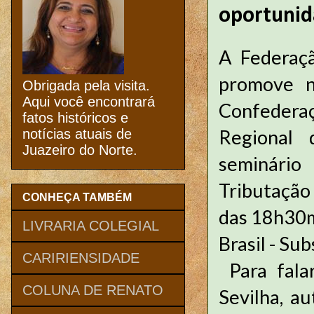
oportunid
A Federaçã
promove n
Obrigada pela visita.
Aqui você encontrará
Confederaç
fatos históricos e
Regional 
notícias atuais de
Juazeiro do Norte.
seminário
Tributação 
CONHEÇA TAMBÉM
das 18h30m
LIVRARIA COLEGIAL
Brasil - Su
CARIRIENSIDADE
Para fala
COLUNA DE RENATO
Sevilha, a