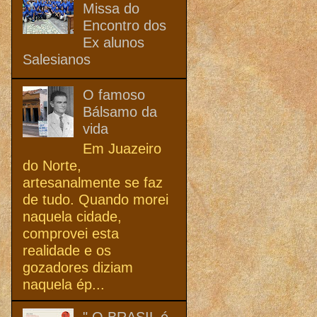
Missa do
Encontro dos
Ex alunos
Salesianos
O famoso
Bálsamo da
vida
Em Juazeiro
do Norte,
artesanalmente se faz
de tudo. Quando morei
naquela cidade,
comprovei esta
realidade e os
gozadores diziam
naquela ép...
" O BRASIL é,