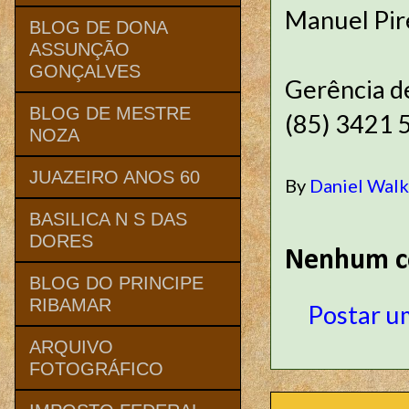
Manuel Pire
BLOG DE DONA
ASSUNÇÃO
GONÇALVES
Gerência d
BLOG DE MESTRE
(85) 3421 
NOZA
JUAZEIRO ANOS 60
By
Daniel Wal
BASILICA N S DAS
DORES
Nenhum c
BLOG DO PRINCIPE
RIBAMAR
Postar u
ARQUIVO
FOTOGRÁFICO