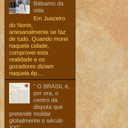
Bálsamo da
vida
Em Juazeiro
do Norte,
artesanalmente se faz
de tudo. Quando morei
naquela cidade,
comprovei esta
realidade e os
gozadores diziam
naquela ép...
" O BRASIL é,
por ora, o
centro da
disputa que
pretende moldar
globalmente o século
XXI"