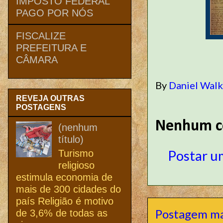
IMPOSTO FEDERAL
PAGO POR NÓS
FISCALIZE
PREFEITURA E
CÂMARA
By
Daniel Wal
REVEJA OUTRAS
POSTAGENS
Nenhum c
(nenhum
título)
Postar u
Turismo
religioso
estimula economia de
mais de 300 cidades do
país Religião é motivo
Postagem ma
de 3,6% de todas as