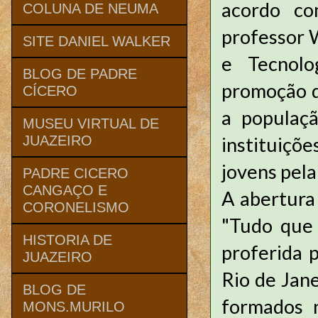
acordo co
COLUNA DE NEUMA
professor W
SITE DANIEL WALKER
e Tecnolo
BLOG DE PADRE
promoção de
CÍCERO
a populaç
MUSEU VIRTUAL DE
instituiçõ
JUAZEIRO
jovens pela 
PADRE CICERO
CANGAÇO E
A abertura 
CORONELISMO
"Tudo que 
HISTORIA DE
proferida 
JUAZEIRO
Rio de Jan
BLOG DE
formados n
MONS.MURILO