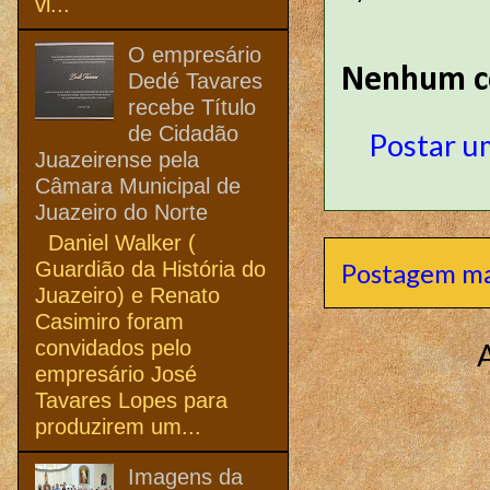
vi...
O empresário
Nenhum c
Dedé Tavares
recebe Título
de Cidadão
Postar u
Juazeirense pela
Câmara Municipal de
Juazeiro do Norte
Daniel Walker (
Guardião da História do
Postagem ma
Juazeiro) e Renato
Casimiro foram
convidados pelo
empresário José
Tavares Lopes para
produzirem um...
Imagens da