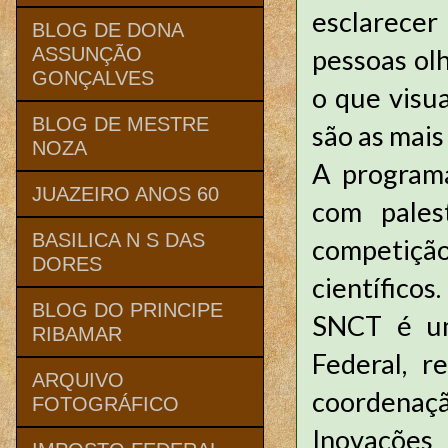
esclarecer
BLOG DE DONA
pessoas ol
ASSUNÇÃO
GONÇALVES
o que visu
BLOG DE MESTRE
são as mais 
NOZA
A program
JUAZEIRO ANOS 60
com palest
BASILICA N S DAS
competição
DORES
científicos
BLOG DO PRINCIPE
SNCT é um
RIBAMAR
Federal, 
ARQUIVO
coordenaç
FOTOGRÁFICO
Inovações