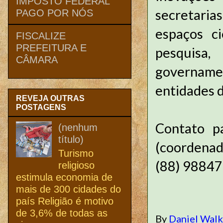
IMPOSTO FEDERAL
secretarias
PAGO POR NÓS
espaços ci
FISCALIZE
PREFEITURA E
pesquisa,
CÂMARA
govername
entidades d
REVEJA OUTRAS
POSTAGENS
Contato pa
(nenhum
título)
(coordena
Turismo
(88) 98847
religioso
estimula economia de
mais de 300 cidades do
país Religião é motivo
de 3,6% de todas as
By
Daniel Wal