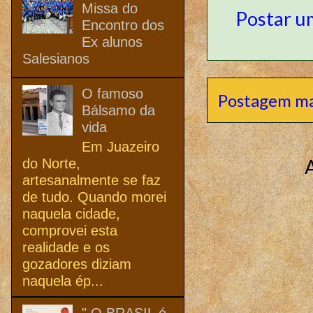
Missa do
Postar u
Encontro dos
Ex alunos
Salesianos
O famoso
Postagem ma
Bálsamo da
vida
Em Juazeiro
do Norte,
artesanalmente se faz
de tudo. Quando morei
naquela cidade,
comprovei esta
realidade e os
gozadores diziam
naquela ép...
" O BRASIL é,