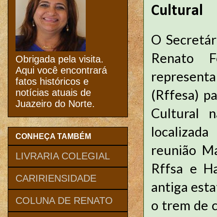
Cultural
O Secretár
Renato F
Obrigada pela visita.
Aqui você encontrará
representa
fatos históricos e
(Rffesa) p
notícias atuais de
Juazeiro do Norte.
Cultural 
localizada
CONHEÇA TAMBÉM
reunião Ma
LIVRARIA COLEGIAL
Rffsa e Ha
CARIRIENSIDADE
antiga est
COLUNA DE RENATO
o trem de c