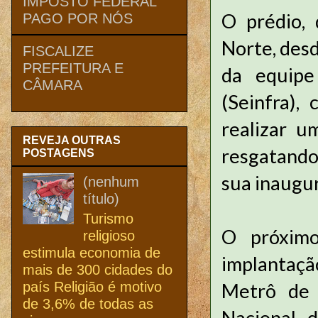
IMPOSTO FEDERAL
O prédio, 
PAGO POR NÓS
Norte, des
FISCALIZE
PREFEITURA E
da equipe
CÂMARA
(Seinfra),
realizar u
REVEJA OUTRAS
resgatando
POSTAGENS
sua inaugu
(nenhum
título)
Turismo
O próximo
religioso
estimula economia de
implantaçã
mais de 300 cidades do
país Religião é motivo
Metrô de 
de 3,6% de todas as
Nacional d