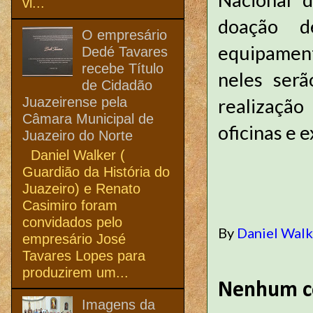
vi...
doação d
O empresário
equipament
Dedé Tavares
recebe Título
neles serã
de Cidadão
Juazeirense pela
realização
Câmara Municipal de
oficinas e
Juazeiro do Norte
Daniel Walker (
Guardião da História do
Juazeiro) e Renato
Casimiro foram
convidados pelo
By
Daniel Wal
empresário José
Tavares Lopes para
produzirem um...
Nenhum c
Imagens da