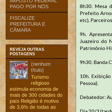
IMPOSTO FEDERAL
8h30. Mesa de
PAGO POR NÓS
Prefeito Arno
FISCALIZE
etc), Parceiro
PREFEITURA E
CÂMARA
9h. Apresent
Juazeiro do N
Patrimônio His
REVEJA OUTRAS
POSTAGENS
9h30. Banda C
(nenhum
título)
10h. Exibição
Turismo
Pessoa).
religioso
estimula economia de
mais de 300 cidades do
Debatedor: A
país Religião é motivo
de 3,6% de todas as
Dia 20/3 (tard