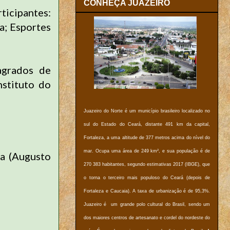
CONHEÇA JUAZEIRO
ticipantes:
a; Esportes
agrados de
nstituto do
Juazeiro do Norte é um município brasileiro localizado no
sul do Estado do Ceará, distante 491 km da capital,
Fortaleza, a uma altitude de 377 metros acima do nível do
mar. Ocupa uma área de 249 km², e sua população é de
ra (Augusto
270 383 habitantes, segundo estimativas 2017 (IBGE), que
o torna o terceiro mais populoso do Ceará (depois de
Fortaleza e Caucaia). A taxa de urbanização é de 95,3%.
Juazeiro é um grande polo cultural do Brasil, sendo um
dos maiores centros de artesanato e cordel do nordeste do