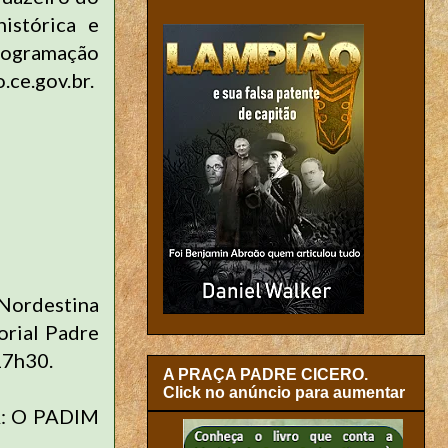
istórica e
programação
.ce.gov.br.
Nordestina
rial Padre
17h30.
A PRAÇA PADRE CICERO.
Click no anúncio para aumentar
: O PADIM