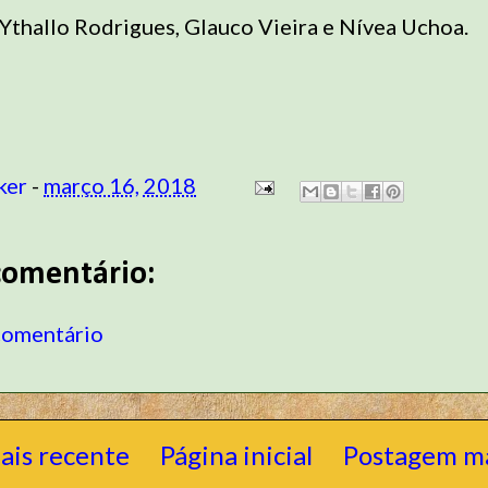
Ythallo Rodrigues, Glauco Vieira e Nívea Uchoa.
ker
-
março 16, 2018
omentário:
comentário
ais recente
Página inicial
Postagem ma