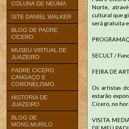
COLUNA DE NEUMA
Norte, atrav
cultural que 
SITE DANIEL WALKER
será gratuita 
BLOG DE PADRE
CÍCERO
PROGRAMAÇÃ
MUSEU VIRTUAL DE
SECULT / Fun
JUAZEIRO
PADRE CICERO
FEIRA DE ART
CANGAÇO E
CORONELISMO
Os artistas 
estarão expo
HISTORIA DE
Cícero, no hor
JUAZEIRO
BLOG DE
VISITA MEDI
MONS.MURILO
DE MEU PADIM