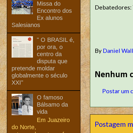
Missa do
Debatedores: 
Encontro dos
Ex alunos
Salesianos
" O BRASIL é,
por ora, o
By
Daniel Wal
centro da
disputa que
pretende moldar
Nenhum c
globalmente o século
XXI"
Postar um 
O famoso
Bálsamo da
vida
Em Juazeiro
Postagem m
do Norte,