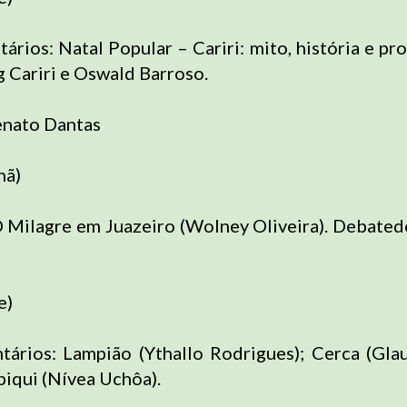
rios: Natal Popular – Cariri: mito, história e profe
g Cariri e Oswald Barroso.
enato Dantas
hã)
O Milagre em Juazeiro (Wolney Oliveira). Debated
e)
ários: Lampião (Ythallo Rodrigues); Cerca (Glau
piqui (Nívea Uchôa).