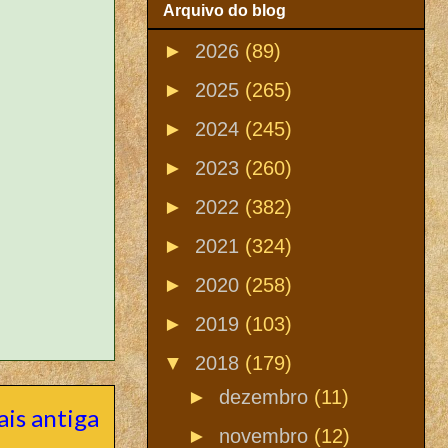
Arquivo do blog
►
2026
(89)
►
2025
(265)
►
2024
(245)
►
2023
(260)
►
2022
(382)
►
2021
(324)
►
2020
(258)
►
2019
(103)
▼
2018
(179)
►
dezembro
(11)
is antiga
►
novembro
(12)