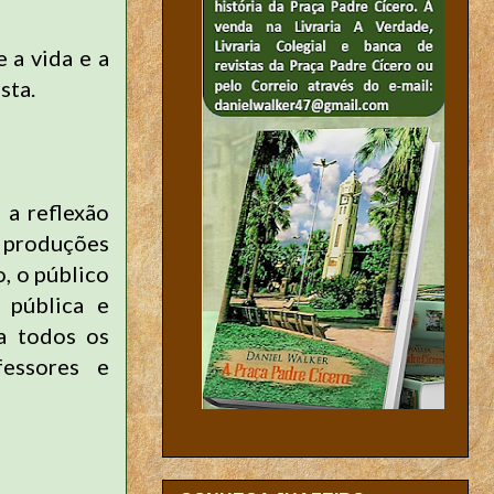
 a vida e a
sta.
 a reflexão
s produções
, o público
 pública e
 a todos os
fessores e