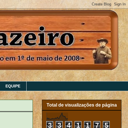
EQUIPE
Total de visualizações de página
3
3
4
1
1
7
5