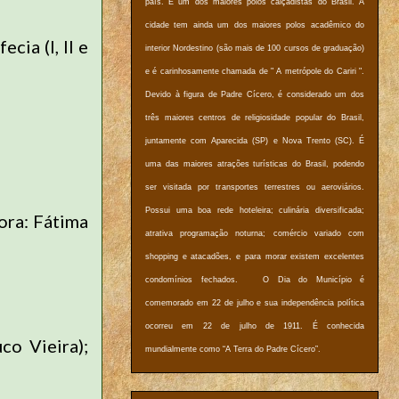
país. É um dos maiores polos calçadistas do Brasil. A
cidade tem ainda um dos maiores polos acadêmico do
cia (I, II e
interior Nordestino (são mais de 100 cursos de graduação)
e é carinhosamente chamada de " A metrópole do Cariri ".
Devido à figura de Padre Cícero, é considerado um dos
três maiores centros de religiosidade popular do Brasil,
juntamente com Aparecida (SP) e Nova Trento (SC). É
uma das maiores atrações turísticas do Brasil, podendo
ser visitada por transportes terrestres ou aeroviários.
Possui uma boa rede hoteleira; culinária diversificada;
ora: Fátima
atrativa programação noturna; comércio variado com
shopping e atacadões, e para morar existem excelentes
condomínios fechados. O Dia do Município é
comemorado em 22 de julho e sua independência política
ocorreu em 22 de julho de 1911. É conhecida
co Vieira);
mundialmente como “A Terra do Padre Cícero”.