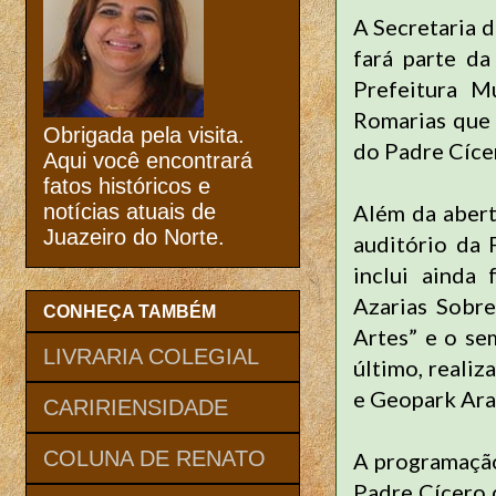
A Secretaria 
fará parte d
Prefeitura M
Romarias que
Obrigada pela visita.
do Padre Cíce
Aqui você encontrará
fatos históricos e
Além da abert
notícias atuais de
Juazeiro do Norte.
auditório da
inclui ainda 
Azarias Sobre
CONHEÇA TAMBÉM
Artes” e o se
LIVRARIA COLEGIAL
último, realiz
e Geopark Ara
CARIRIENSIDADE
COLUNA DE RENATO
A programação
Padre Cícero d