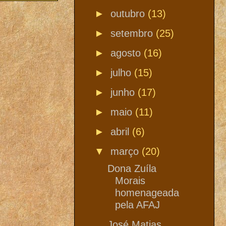
►
outubro
(13)
►
setembro
(25)
►
agosto
(16)
►
julho
(15)
►
junho
(17)
►
maio
(11)
►
abril
(6)
▼
março
(20)
Dona Zuíla
Morais
homenageada
pela AFAJ
José Matias