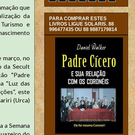
ramação que
lização da
PARA COMPRAR ESTES
 Turismo e
LIVROS LIGUE SOLARIS. 88
996477435 OU 88 9887179814
nascimento
e março, no
 da Secult
ição “Padre
ma “Luz das
ções”, este
riri (Urca)
da a Semana
Juazeiro do