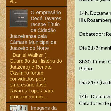
vi...
O empresário
14h. Documentá
Dedé Tavares
III). Rosember
recebe Título
de Cidadão
Debatedor: R
Juazeirense pela
Câmara Municipal de
Dia 21/3 (man
Juazeiro do Norte
Daniel Walker (
Guardião da História do
8h30. Filme: 
Juazeiro) e Renato
Pinho
Casimiro foram
convidados pelo
Dia 21/3 (tard
empresário José
Tavares Lopes para
14h. Document
produzirem um...
Catadores de 
Imagens da