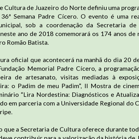
de Cultura de Juazeiro do Norte definiu uma prog
a 36ª Semana Padre Cícero. O evento é uma rea
unicipal, sob a coordenação da Secretaria de
 neste ano de 2018 comemorará os 174 anos de 
ro Romão Batista.
ura oficial que acontecerá na manhã do dia 20 d
 Fundação Memorial Padre Cícero, a programação
feira de artesanato, visitas mediadas à expos
ira: o Padim de meu Padim”, II Mostra de cine
minário “Lira Nordestina: Diagnósticos e Atualiza
ado em parceria com a Universidade Regional do Ca
ripe.
 que a Secretaria de Cultura oferece durante to
eve contribuir para a valorização da história de 