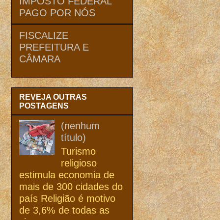
IMPOSTO FEDERAL
PAGO POR NÓS
FISCALIZE
PREFEITURA E
CÂMARA
REVEJA OUTRAS
POSTAGENS
(nenhum
título)
Turismo
religioso
estimula economia de
mais de 300 cidades do
país Religião é motivo
de 3,6% de todas as