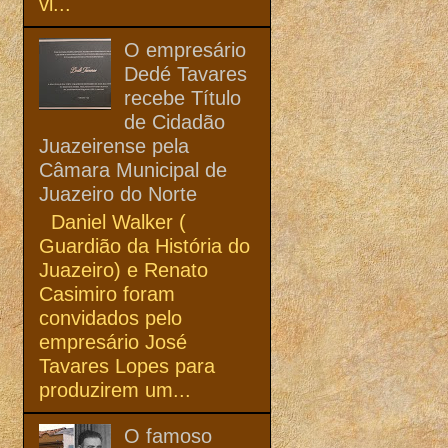
vi...
O empresário
Dedé Tavares
recebe Título
de Cidadão
Juazeirense pela
Câmara Municipal de
Juazeiro do Norte
Daniel Walker (
Guardião da História do
Juazeiro) e Renato
Casimiro foram
convidados pelo
empresário José
Tavares Lopes para
produzirem um...
O famoso