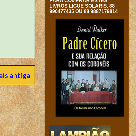
PARA COMPRAR ESTES
LIVROS LIGUE SOLARIS. 88
996477435 OU 88 9887179814
is antiga