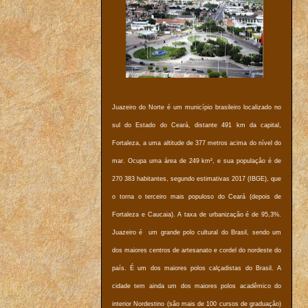
Juazeiro do Norte é um município brasileiro localizado no
sul do Estado do Ceará, distante 491 km da capital,
Fortaleza, a uma altitude de 377 metros acima do nível do
mar. Ocupa uma área de 249 km², e sua população é de
270 383 habitantes, segundo estimativas 2017 (IBGE), que
o torna o terceiro mais populoso do Ceará (depois de
Fortaleza e Caucaia). A taxa de urbanização é de 95,3%.
Juazeiro é um grande polo cultural do Brasil, sendo um
dos maiores centros de artesanato e cordel do nordeste do
país. É um dos maiores polos calçadistas do Brasil. A
cidade tem ainda um dos maiores polos acadêmico do
interior Nordestino (são mais de 100 cursos de graduação)