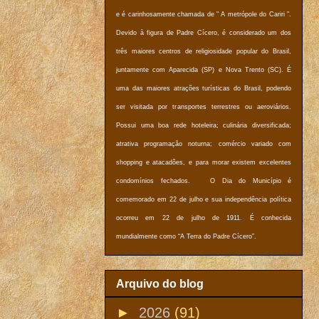
e é carinhosamente chamada de " A metrópole do Cariri ".
Devido à figura de Padre Cícero, é considerado um dos
três maiores centros de religiosidade popular do Brasil,
juntamente com Aparecida (SP) e Nova Trento (SC). É
uma das maiores atrações turísticas do Brasil, podendo
ser visitada por transportes terrestres ou aeroviários.
Possui uma boa rede hoteleira; culinária diversificada;
atrativa programação noturna; comércio variado com
shopping e atacadões, e para morar existem excelentes
condomínios fechados. O Dia do Município é
comemorado em 22 de julho e sua independência política
ocorreu em 22 de julho de 1911. É conhecida
mundialmente como “A Terra do Padre Cícero”.
Arquivo do blog
►
2026
(91)