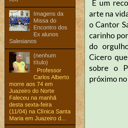
É um reco
arte na vi
Imagens da
Missa do
o Cantor S
Encontro dos
carinho por
Ex alunos
Salesianos
do orgulho
(nenhum
Cicero que
título)
sobre o P
Professor
Carlos Alberto
próximo no
morre aos 74 em
Juazeiro do Norte
Faleceu na manhã
desta sexta-feira
(11/04) na Clínica Santa
Maria em Juazeiro d...