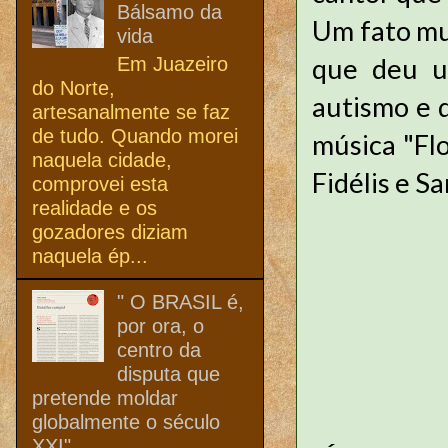
Bálsamo da
Um fato mu
vida
que deu u
Em Juazeiro
do Norte,
autismo e 
artesanalmente se faz
de tudo. Quando morei
música "Fl
naquela cidade,
Fidélis e S
comprovei esta
realidade e os
gozadores diziam
naquela ép...
" O BRASIL é,
por ora, o
centro da
disputa que
pretende moldar
globalmente o século
XXI"