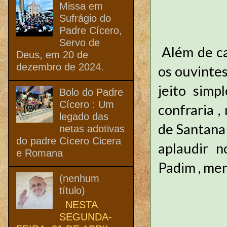
Missa em
Sufrágio do
Padre Cícero,
Servo de
Além de ca
Deus, em 20 de
dezembro de 2024.
os ouvintes
jeito simp
Bolo do Padre
Cícero : Um
confraria 
legado das
de Santana 
netas adotivas
do padre Cícero Cicera
aplaudir n
e Romana
Padim , men
(nenhum
título)
NESTA
SEGUNDA-