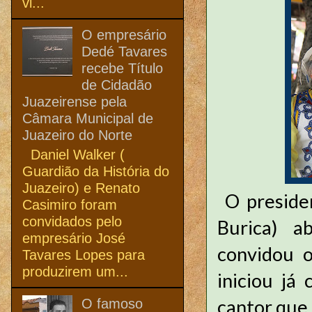
vi...
O empresário
Dedé Tavares
recebe Título
de Cidadão
Juazeirense pela
Câmara Municipal de
Juazeiro do Norte
Daniel Walker (
Guardião da História do
Juazeiro) e Renato
O presiden
Casimiro foram
convidados pelo
Burica) ab
empresário José
convidou o
Tavares Lopes para
produzirem um...
iniciou já
cantor que
O famoso