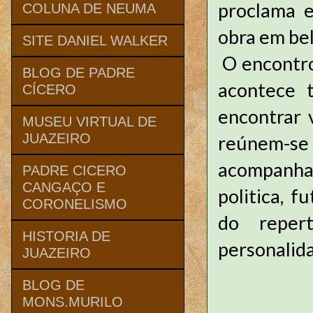
proclama 
COLUNA DE NEUMA
obra em bel
SITE DANIEL WALKER
O encontro
BLOG DE PADRE
acontece t
CÍCERO
encontrar 
MUSEU VIRTUAL DE
JUAZEIRO
reúnem-s
acompanha
PADRE CICERO
CANGAÇO E
politica, f
CORONELISMO
do reper
HISTORIA DE
personalid
JUAZEIRO
BLOG DE
MONS.MURILO