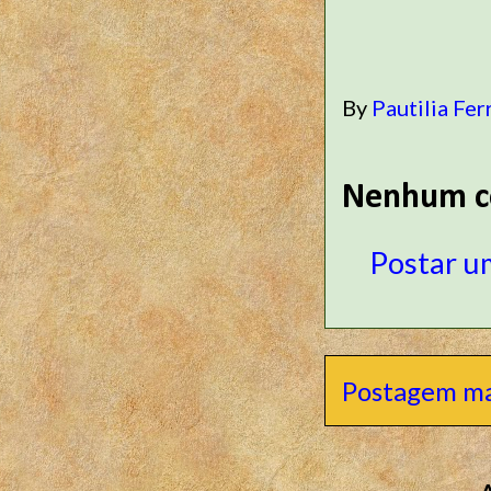
By
Pautilia Fer
Nenhum c
Postar u
Postagem ma