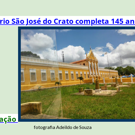
io São José do Crato completa 145 a
ação
fotografia Adeildo de Souza