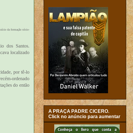
nício da formação sócio-
o dos Santos.
cava localizado
idade, por tê-lo
 recém-ordenado
tações do então
A PRAÇA PADRE CICERO.
Click no anúncio para aumentar