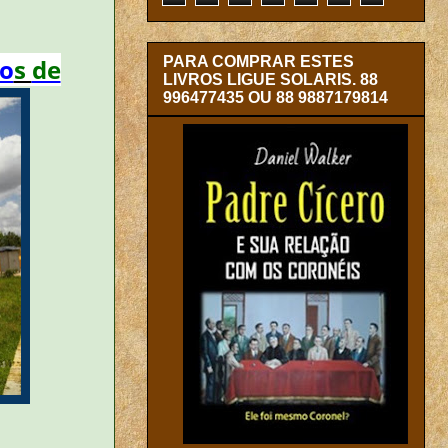
no
s
de
PARA COMPRAR ESTES
LIVROS LIGUE SOLARIS. 88
996477435 OU 88 9887179814