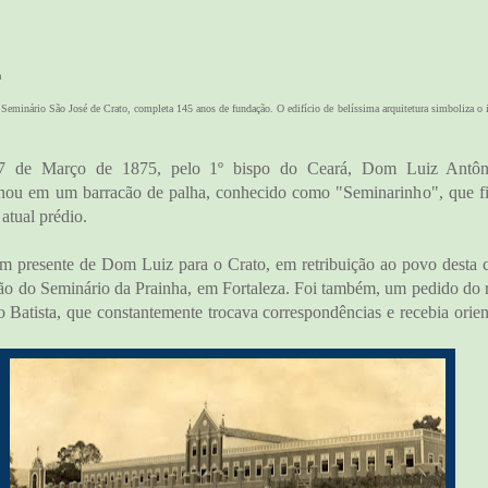
a
eminário São José de Crato, completa 145 anos de fundação. O edifício de belíssima arquitetura simboliza o i
7 de Março de 1875, pelo 1º bispo do Ceará, Dom Luiz Antôni
onou em um barracão de palha, conhecido como "Seminarinho", que fi
atual prédio.
um presente de Dom Luiz para o Crato, em retribuição ao povo desta c
ão do Seminário da Prainha, em Fortaleza. Foi também, um pedido do
Batista, que constantemente trocava correspondências e recebia orien