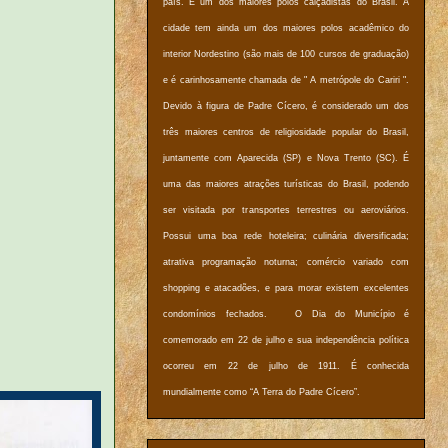
país. É um dos maiores polos calçadistas do Brasil. A
cidade tem ainda um dos maiores polos acadêmico do
interior Nordestino (são mais de 100 cursos de graduação)
e é carinhosamente chamada de " A metrópole do Cariri ".
Devido à figura de Padre Cícero, é considerado um dos
três maiores centros de religiosidade popular do Brasil,
juntamente com Aparecida (SP) e Nova Trento (SC). É
uma das maiores atrações turísticas do Brasil, podendo
ser visitada por transportes terrestres ou aeroviários.
Possui uma boa rede hoteleira; culinária diversificada;
atrativa programação noturna; comércio variado com
shopping e atacadões, e para morar existem excelentes
condomínios fechados. O Dia do Município é
comemorado em 22 de julho e sua independência política
ocorreu em 22 de julho de 1911. É conhecida
mundialmente como “A Terra do Padre Cícero”.