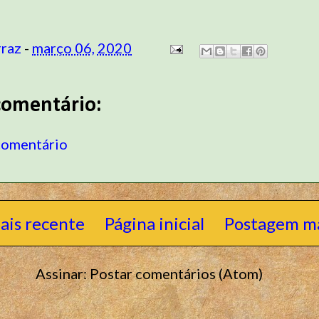
rraz
-
março 06, 2020
omentário:
comentário
ais recente
Página inicial
Postagem ma
Assinar:
Postar comentários (Atom)