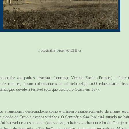
Fotografia: Acervo DHPG
io coube aos padres lazaristas Lourenço Vicente Enrile (Francês) e Luiz
 de reitores, foram cofundadores do edifício religioso.O educandário fico
dificação, devido a terrível seca que assolou o Ceará em 1877.
ou a funcionar, destacando-se como o primeiro estabelecimento de ensino secun
a cidade do Crato e estados vizinhos. O Seminário São José está situado no ba
foi batizado com seu nome (antes disso, o bairro se chamou Alto do Granjeiro 
a festa de padroeiro (São José), que ocorre anualmente no mês de Março, 