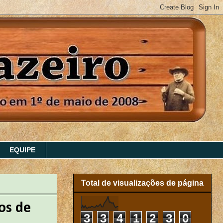
EQUIPE
Total de visualizações de página
os de
3
3
4
1
2
3
0