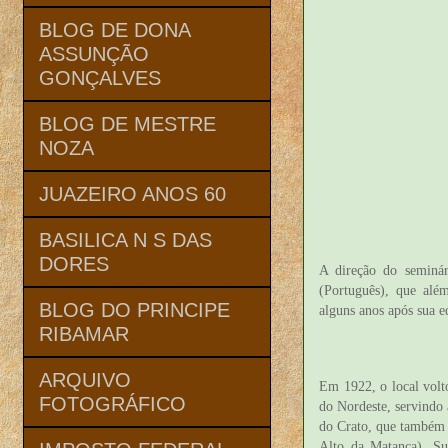
BLOG DE DONA
ASSUNÇÃO
GONÇALVES
BLOG DE MESTRE
NOZA
JUAZEIRO ANOS 60
BASILICA N S DAS
DORES
A direção do seminár
(Português), que além
BLOG DO PRINCIPE
alguns anos após sua e
RIBAMAR
ARQUIVO
Em 1922, o local volt
FOTOGRÁFICO
do Nordeste, servindo 
do Crato, que também 
Alto da Matança). Su