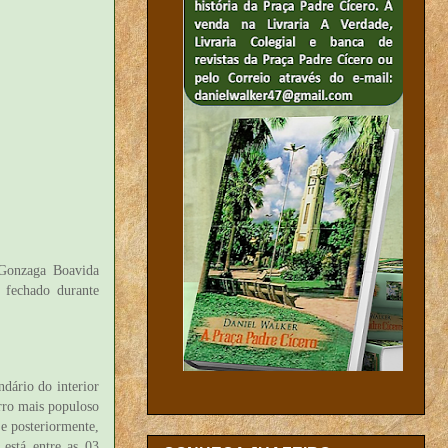
 Gonzaga Boavida
u fechado durante
dário do interior
irro mais populoso
e posteriormente,
está entre as 03