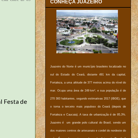
CONHEÇA JUAZEIRO
Juazeiro do Norte é um município brasileiro localizado no
sul do Estado do Ceará, distante 491 km da capital,
Fortaleza, a uma altitude de 377 metros acima do nível do
mar. Ocupa uma área de 249 km², e sua população é de
270 383 habitantes, segundo estimativas 2017 (IBGE), que
l Festa de
o torna o terceiro mais populoso do Ceará (depois de
Fortaleza e Caucaia). A taxa de urbanização é de 95,3%.
Juazeiro é um grande polo cultural do Brasil, sendo um
dos maiores centros de artesanato e cordel do nordeste do