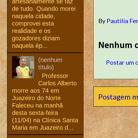
artesanalmente se faz
de tudo. Quando morei
naquela cidade,
By
Pautilia Fe
comprovei esta
realidade e os
gozadores diziam
Nenhum c
naquela ép...
(nenhum
Postar um 
título)
Professor
Carlos Alberto
morre aos 74 em
Postagem m
Juazeiro do Norte
Faleceu na manhã
desta sexta-feira
(11/04) na Clínica Santa
Maria em Juazeiro d...