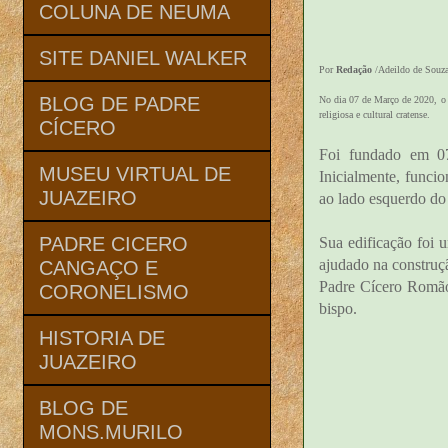
COLUNA DE NEUMA
SITE DANIEL WALKER
Por
Redação
/Adeildo de Souz
BLOG DE PADRE
No dia 07 de Março de 2020, o S
religiosa e cultural cratense.
CÍCERO
Foi fundado em 0
MUSEU VIRTUAL DE
Inicialmente, funci
JUAZEIRO
ao lado esquerdo do 
PADRE CICERO
Sua edificação foi 
ajudado na construç
CANGAÇO E
Padre Cícero Romão 
CORONELISMO
bispo.
HISTORIA DE
JUAZEIRO
BLOG DE
MONS.MURILO