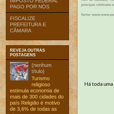
IMPOSTO FEDERAL
principais celebradas n
PAGO POR NÓS
fonte: www.www.papo
FISCALIZE
PREFEITURA E
CÂMARA
REVEJA OUTRAS
POSTAGENS
(nenhum
título)
Turismo
Há toda uma 
religioso
estimula economia de
mais de 300 cidades do
país Religião é motivo
de 3,6% de todas as