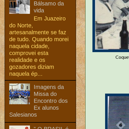
Bálsamo da
vida
Em Juazeiro
do Norte,
artesanalmente se faz
de tudo. Quando morei
naquela cidade,
comprovei esta
Coquet
realidade e os
gozadores diziam
naquela ép...
Imagens da
Missa do
Encontro dos
Ex alunos
Salesianos
" O BRASIL é,