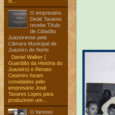
vi...
O empresário
Dedé Tavares
recebe Título
de Cidadão
Juazeirense pela
Câmara Municipal de
Juazeiro do Norte
Daniel Walker (
Guardião da História do
Juazeiro) e Renato
Casimiro foram
convidados pelo
empresário José
Tavares Lopes para
produzirem um...
O famoso