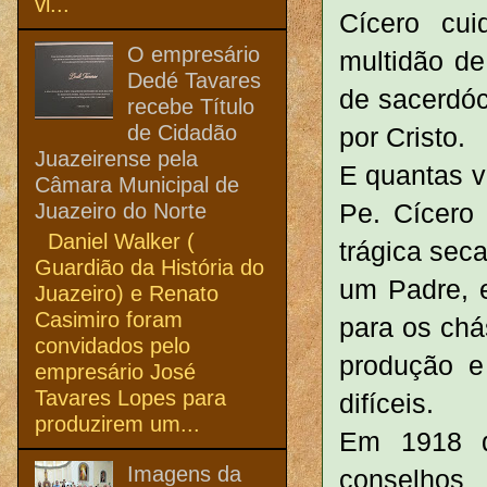
vi...
Cícero cui
O empresário
multidão de
Dedé Tavares
de sacerdóc
recebe Título
de Cidadão
por Cristo.
Juazeirense pela
E quantas 
Câmara Municipal de
Pe. Cícero 
Juazeiro do Norte
Daniel Walker (
trágica sec
Guardião da História do
um Padre, e
Juazeiro) e Renato
Casimiro foram
para os chá
convidados pelo
produção e
empresário José
Tavares Lopes para
difíceis.
produzirem um...
Em 1918 d
Imagens da
conselhos