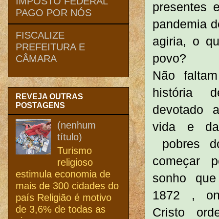
IMPOSTO FEDERAL
presentes 
PAGO POR NÓS
pandemia do
FISCALIZE
agiria, o q
PREFEITURA E
povo?
CÂMARA
Não falta
história
REVEJA OUTRAS
POSTAGENS
devotado 
(nenhum
vida e d
título)
pobres do
Turismo
começar p
religioso
estimula economia de
sonho que
mais de 300 cidades do
1872 , on
país Religião é motivo
de 3,6% de todas as
Cristo or