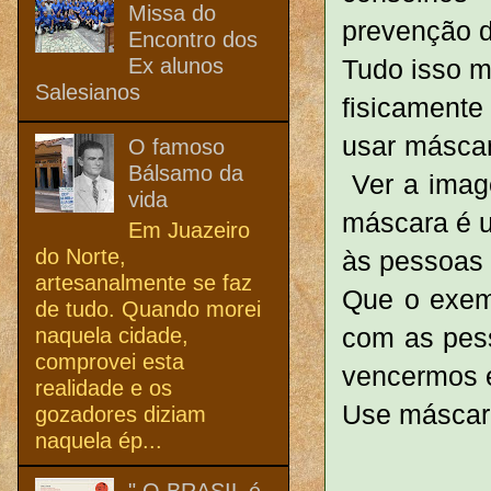
Missa do
prevenção 
Encontro dos
Ex alunos
Tudo isso m
Salesianos
fisicamente
usar máscar
O famoso
Bálsamo da
Ver a imag
vida
máscara é u
Em Juazeiro
do Norte,
às pessoas
artesanalmente se faz
Que o exem
de tudo. Quando morei
com as pes
naquela cidade,
comprovei esta
vencermos e
realidade e os
Use máscara
gozadores diziam
naquela ép...
" O BRASIL é,