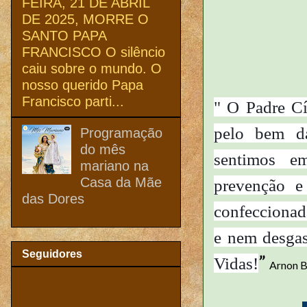
FEIRA, 21 DE ABRIL
DE 2025, MORRE O
SANTO PAPA
FRANCISCO O silêncio
caiu sobre o mundo. O
nosso querido Papa
Francisco parti...
" O Padre Cí
pelo bem d
Programação
do mês
sentimos e
mariano na
Casa da Mãe
prevenção e
das Dores
confeccionad
e nem desgas
Seguidores
”
Vidas!
Arnon 