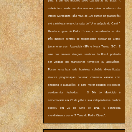
país. É um dos maiores polos calçadistas do Brasil. A
cidade tem ainda um dos maiores polos acadêmico do
interior Nordestino (são mais de 100 cursos de graduação)
e é carinhosamente chamada de " A metrópole do Cariri ".
Devido à figura de Padre Cícero, é considerado um dos
três maiores centros de religiosidade popular do Brasil,
juntamente com Aparecida (SP) e Nova Trento (SC). É
uma das maiores atrações turísticas do Brasil, podendo
ser visitada por transportes terrestres ou aeroviários.
Possui uma boa rede hoteleira; culinária diversificada;
atrativa programação noturna; comércio variado com
shopping e atacadões, e para morar existem excelentes
condomínios fechados. O Dia do Município é
comemorado em 22 de julho e sua independência política
ocorreu em 22 de julho de 1911. É conhecida
mundialmente como “A Terra do Padre Cícero”.