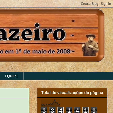
EQUIPE
Total de visualizações de página
3
3
4
1
4
1
9