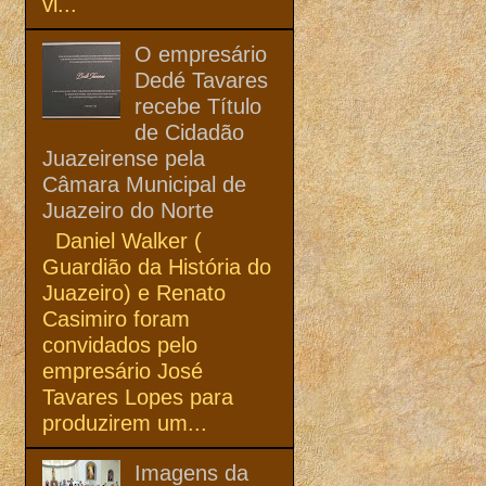
vi...
O empresário
Dedé Tavares
recebe Título
de Cidadão
Juazeirense pela
Câmara Municipal de
Juazeiro do Norte
Daniel Walker (
Guardião da História do
Juazeiro) e Renato
Casimiro foram
convidados pelo
empresário José
Tavares Lopes para
produzirem um...
Imagens da