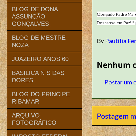
BLOG DE DONA
Obrigado Padre Mar
ASSUNÇÃO
Descanse em Paz!!! 
GONÇALVES
BLOG DE MESTRE
By
Pautilia Fe
NOZA
JUAZEIRO ANOS 60
Nenhum c
BASILICA N S DAS
DORES
Postar um 
BLOG DO PRINCIPE
RIBAMAR
Postagem m
ARQUIVO
FOTOGRÁFICO