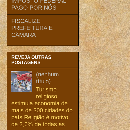
IMPOSTO FEDERAL
PAGO POR NÓS
FISCALIZE
PREFEITURA E
CÂMARA
REVEJA OUTRAS
POSTAGENS
(nenhum
título)
Turismo
religioso
estimula economia de
mais de 300 cidades do
país Religião é motivo
de 3,6% de todas as