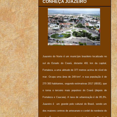
CONHEÇA JUAZEIRO
Juazeiro do Norte é um município brasileiro localizado no
sul do Estado do Ceará, distante 491 km da capital,
Fortaleza, a uma altitude de 377 metros acima do nível do
mar. Ocupa uma área de 249 km², e sua população é de
270 383 habitantes, segundo estimativas 2017 (IBGE), que
o torna o terceiro mais populoso do Ceará (depois de
Fortaleza e Caucaia). A taxa de urbanização é de 95,3%.
Juazeiro é um grande polo cultural do Brasil, sendo um
dos maiores centros de artesanato e cordel do nordeste do