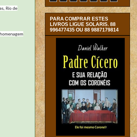
as, Rio de
PARA COMPRAR ESTES
LIVROS LIGUE SOLARIS. 88
996477435 OU 88 9887179814
em homenagem