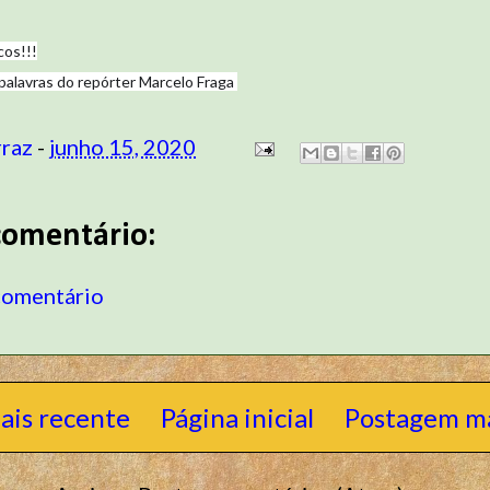
cos!!!
palavras do repórter Marcelo Fraga
rraz
-
junho 15, 2020
omentário:
comentário
ais recente
Página inicial
Postagem ma