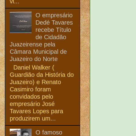
vi...
O empresário
Dedé Tavares
recebe Título
de Cidadão
Juazeirense pela
Câmara Municipal de
Juazeiro do Norte
Daniel Walker (
Guardião da História do
Juazeiro) e Renato
Casimiro foram
convidados pelo
empresário José
Tavares Lopes para
produzirem um...
O famoso