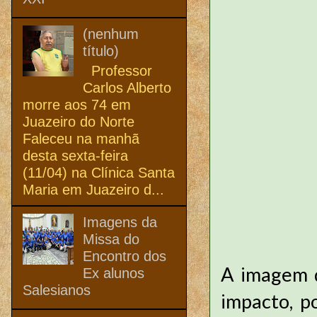
(nenhum
título)
Professor
Carlos Alberto
morre aos 74 em
Juazeiro do Norte
Faleceu na manhã
desta sexta-feira
(11/04) na Clínica Santa
Maria em Juazeiro d...
Imagens da
Missa do
Encontro dos
A imagem d
Ex alunos
Salesianos
impacto, p