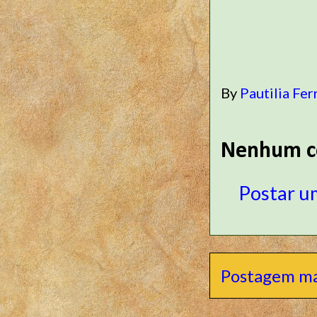
By
Pautilia Fer
Nenhum c
Postar u
Postagem ma