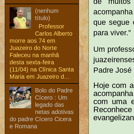
de muitos
(nenhum
acompanha 
título)
que segue o
Professor
para viver.”
Carlos Alberto
morre aos 74 em
Juazeiro do Norte
Um professo
Faleceu na manhã
juazeirens
desta sexta-feira
Padre José 
(11/04) na Clínica Santa
Maria em Juazeiro d...
Hoje com a
Bolo do Padre
acompanha 
Cícero : Um
com uma ex
legado das
Reconhece 
netas adotivas
evangelizan
do padre Cícero Cicera
e Romana