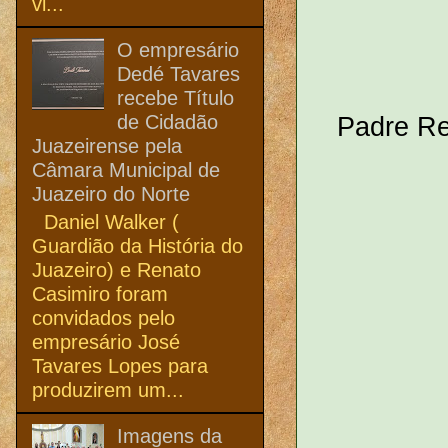
vi...
O empresário
Dedé Tavares
recebe Título
de Cidadão
Padre Re
Juazeirense pela
Câmara Municipal de
Juazeiro do Norte
Daniel Walker (
Guardião da História do
Juazeiro) e Renato
Casimiro foram
convidados pelo
empresário José
Tavares Lopes para
produzirem um...
Imagens da