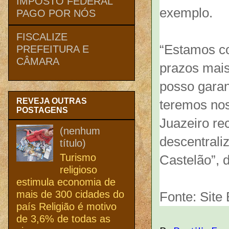
IMPOSTO FEDERAL
exemplo.
PAGO POR NÓS
FISCALIZE
“Estamos co
PREFEITURA E
CÂMARA
prazos mais
posso garan
REVEJA OUTRAS
teremos nos
POSTAGENS
Juazeiro re
(nenhum
descentrali
título)
Turismo
Castelão”, 
religioso
estimula economia de
mais de 300 cidades do
Fonte: Site
país Religião é motivo
de 3,6% de todas as