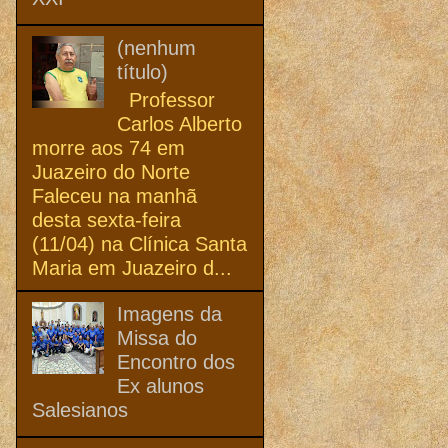
(nenhum
título)
Professor
Carlos Alberto
morre aos 74 em
Juazeiro do Norte
Faleceu na manhã
desta sexta-feira
(11/04) na Clínica Santa
Maria em Juazeiro d...
Imagens da
Missa do
Encontro dos
Ex alunos
Salesianos