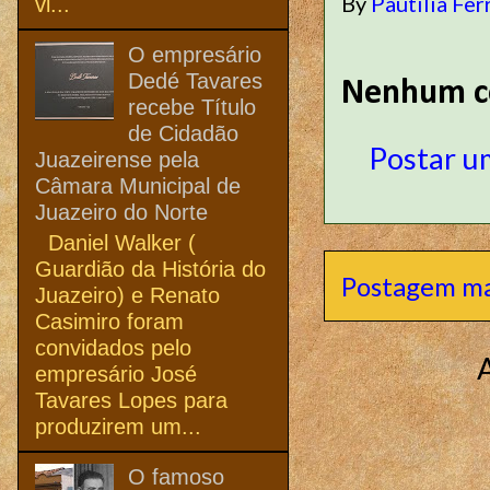
By
Pautilia Fer
vi...
O empresário
Dedé Tavares
Nenhum c
recebe Título
de Cidadão
Postar u
Juazeirense pela
Câmara Municipal de
Juazeiro do Norte
Daniel Walker (
Guardião da História do
Postagem ma
Juazeiro) e Renato
Casimiro foram
convidados pelo
empresário José
Tavares Lopes para
produzirem um...
O famoso