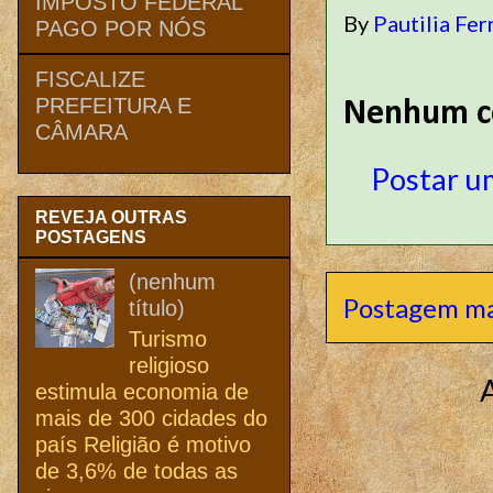
IMPOSTO FEDERAL
By
Pautilia Fer
PAGO POR NÓS
FISCALIZE
PREFEITURA E
Nenhum c
CÂMARA
Postar u
REVEJA OUTRAS
POSTAGENS
(nenhum
Postagem ma
título)
Turismo
religioso
estimula economia de
mais de 300 cidades do
país Religião é motivo
de 3,6% de todas as