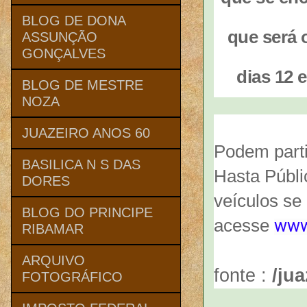
BLOG DE DONA
que será 
ASSUNÇÃO
GONÇALVES
dias 12 e
BLOG DE MESTRE
NOZA
JUAZEIRO ANOS 60
Podem partic
BASILICA N S DAS
Hasta Públi
DORES
veículos se 
BLOG DO PRINCIPE
acesse
www.
RIBAMAR
ARQUIVO
fonte :
/ju
FOTOGRÁFICO