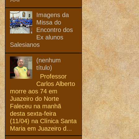
Imagens da
Missa do
Encontro dos
Ex alunos
Salesianos
(nenhum
título)
Professor
Carlos Alberto
morre aos 74 em
Juazeiro do Norte
Faleceu na manhã
desta sexta-feira
(11/04) na Clínica Santa
Maria em Juazeiro d...