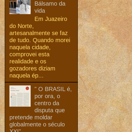
Bálsamo da
vida
Em Juazeiro
do Norte,
artesanalmente se faz
de tudo. Quando morei
naquela cidade,
comprovei esta
realidade e os
gozadores diziam
naquela ép...
" O BRASIL é,
por ora, o
centro da
disputa que
pretende moldar
globalmente o século
XXI"