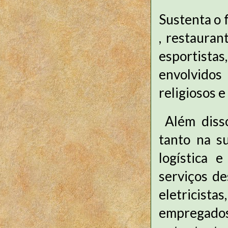
Sustenta o 
, restauran
esportista
envolvidos 
religiosos e
Além disso
tanto na s
logística 
serviços d
eletricista
empregados 