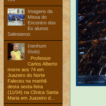
Imagens da
Missa do
Encontro dos
Ex alunos
Salesianos
(nenhum
título)
Professor
Carlos Alberto
morre aos 74 em
Juazeiro do Norte
Faleceu na manhã
desta sexta-feira
(11/04) na Clínica Santa
Maria em Juazeiro d...