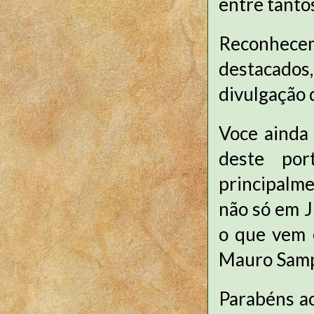
entre tanto
Reconhecem
destacado
divulgação d
Voce ainda
deste por
principalme
não só em J
o que vem 
Mauro Samp
Parabéns ao