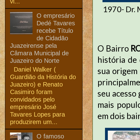
vi...
1970- Dr.
O empresário
Dedé Tavares
recebe Título
de Cidadão
Juazeirense pela
O Bairro
R
Câmara Municipal de
história de
Juazeiro do Norte
Daniel Walker (
sua origem 
Guardião da História do
principalme
Juazeiro) e Renato
Casimiro foram
seu acesso 
convidados pelo
mais populo
empresário José
Tavares Lopes para
em dois bair
produzirem um...
O famoso