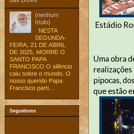
(nenhum
título)
Estádio R
NESTA
SEGUNDA-
FEIRA, 21 DE ABRIL
DE 2025, MORRE O
Uma obra de
SANTO PAPA
FRANCISCO O silêncio
realizações
caiu sobre o mundo. O
pipocas, do
nosso querido Papa
Francisco parti...
que estão e
Seguidores