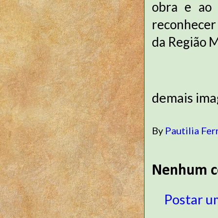
obra e ao 
reconhecer 
da Região M
demais ima
By
Pautilia Fer
Nenhum c
Postar u