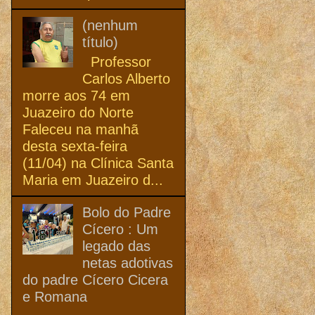
(nenhum
título)
Professor
Carlos Alberto
morre aos 74 em
Juazeiro do Norte
Faleceu na manhã
desta sexta-feira
(11/04) na Clínica Santa
Maria em Juazeiro d...
Bolo do Padre
Cícero : Um
legado das
netas adotivas
do padre Cícero Cicera
e Romana