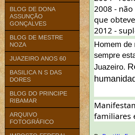
2008 - não 
BLOG DE DONA
ASSUNÇÃO
que obteve 
GONÇALVES
2012 - sup
BLOG DE MESTRE
Homem de mu
NOZA
sempre esta
JUAZEIRO ANOS 60
R
Juazeiro. 
BASILICA N S DAS
humanidad
DORES
BLOG DO PRINCIPE
RIBAMAR
Manifestam
familiares
ARQUIVO
FOTOGRÁFICO