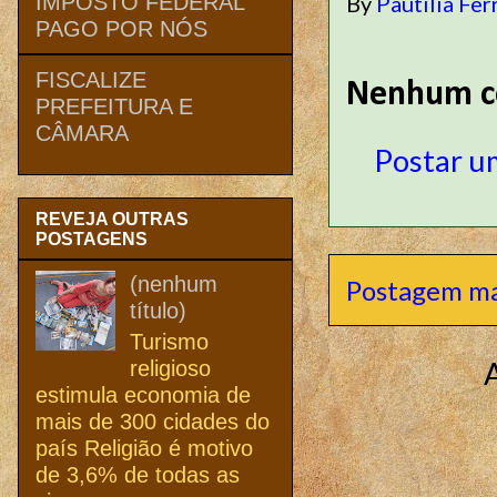
By
Pautilia Fer
IMPOSTO FEDERAL
PAGO POR NÓS
FISCALIZE
Nenhum c
PREFEITURA E
CÂMARA
Postar u
REVEJA OUTRAS
POSTAGENS
(nenhum
Postagem ma
título)
Turismo
religioso
estimula economia de
mais de 300 cidades do
país Religião é motivo
de 3,6% de todas as