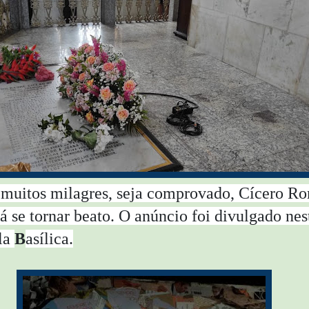
muitos milagres, seja comprovado, Cícero R
á se tornar beato. O anúncio foi divulgado nes
la
B
asílica.