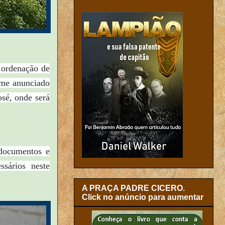
 ordenação de
orme anunciado
osé,
onde será
 documentos e
ssários neste
A PRAÇA PADRE CICERO.
Click no anúncio para aumentar