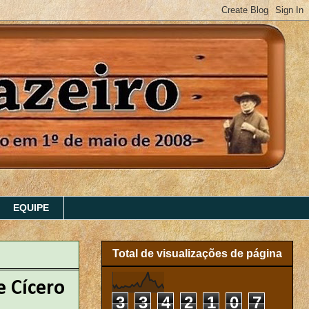
EQUIPE
Total de visualizações de página
e Cícero
3
3
4
2
1
0
7