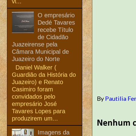
vi...
O empresário
Dedé Tavares
recebe Título
de Cidadão
Juazeirense pela
Câmara Municipal de
Juazeiro do Norte
Daniel Walker (
Guardião da História do
Juazeiro) e Renato
Casimiro foram
convidados pelo
By
Pautilia Fe
empresário José
Tavares Lopes para
produzirem um...
Nenhum c
Imagens da