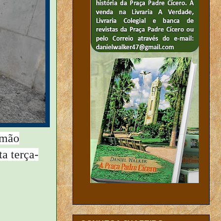
omão
ta terça-