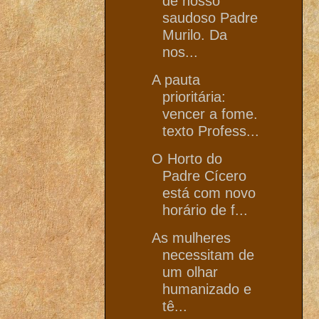
de nosso
saudoso Padre
Murilo. Da
nos...
A pauta
prioritária:
vencer a fome.
texto Profess...
O Horto do
Padre Cícero
está com novo
horário de f...
As mulheres
necessitam de
um olhar
humanizado e
tê...