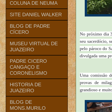
COLUNA DE NEUMA
SITE DANIEL WALKER
BLOG DE PADRE
CÍCERO
No próximo dia 3
seu sacerdócio, s
MUSEU VIRTUAL DE
pelo pároco
do S
JUAZEIRO
divulgada uma pr
PADRE CICERO
CANGAÇO E
CORONELISMO
Uma comissão de
provas de milag
HISTORIA DE
grandioso e muit
JUAZEIRO
BLOG DE
MONS.MURILO