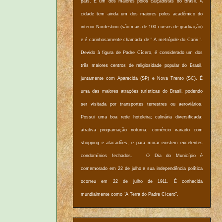
país. É um dos maiores polos calçadistas do Brasil. A
cidade tem ainda um dos maiores polos acadêmico do
interior Nordestino (são mais de 100 cursos de graduação)
e é carinhosamente chamada de " A metrópole do Cariri ".
Devido à figura de Padre Cícero, é considerado um dos
três maiores centros de religiosidade popular do Brasil,
juntamente com Aparecida (SP) e Nova Trento (SC). É
uma das maiores atrações turísticas do Brasil, podendo
ser visitada por transportes terrestres ou aeroviários.
Possui uma boa rede hoteleira; culinária diversificada;
atrativa programação noturna; comércio variado com
shopping e atacadões, e para morar existem excelentes
condomínios fechados. O Dia do Município é
comemorado em 22 de julho e sua independência política
ocorreu em 22 de julho de 1911. É conhecida
mundialmente como “A Terra do Padre Cícero”.