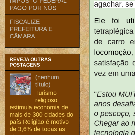
IMPOSTO FEDERAL
agachar, se
PAGO POR NÓS
Ele foi ut
FISCALIZE
PREFEITURA E
tetraplégic
CÂMARA
de carro 
locomoção,
REVEJA OUTRAS
satisfação 
POSTAGENS
vez em uma
(nenhum
título)
Turismo
"
Estou MUIT
religioso
anos desafi
estimula economia de
o pescoço, 
mais de 300 cidades do
país Religião é motivo
Chegar ao 
de 3,6% de todas as
tecnologia 