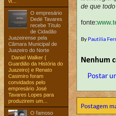
vi...
de que todo
O empresário
Dedé Tavares
fonte:
www.te
recebe Título
de Cidadão
Juazeirense pela
By
Pautilia Fer
Câmara Municipal de
Juazeiro do Norte
Daniel Walker (
Nenhum c
Guardião da História do
Juazeiro) e Renato
Postar u
Casimiro foram
convidados pelo
empresário José
Tavares Lopes para
produzirem um...
Postagem ma
O famoso