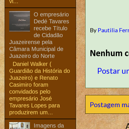
vi...
O empresário
Dedé Tavares
recebe Título
By
Pautilia Fer
de Cidadão
Juazeirense pela
Câmara Municipal de
Nenhum c
Juazeiro do Norte
Daniel Walker (
Postar u
Guardião da História do
Juazeiro) e Renato
Casimiro foram
convidados pelo
empresário José
Postagem ma
Tavares Lopes para
produzirem um...
Imagens da