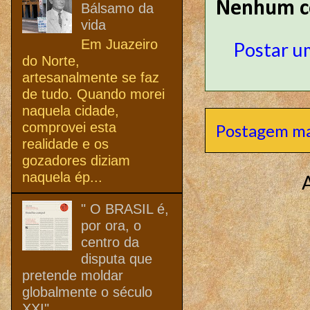
Nenhum c
Bálsamo da
vida
Em Juazeiro
Postar u
do Norte,
artesanalmente se faz
de tudo. Quando morei
naquela cidade,
comprovei esta
Postagem ma
realidade e os
gozadores diziam
naquela ép...
" O BRASIL é,
por ora, o
centro da
disputa que
pretende moldar
globalmente o século
XXI"