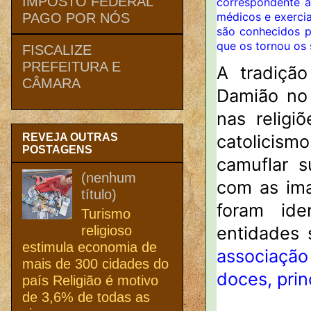
IMPOSTO FEDERAL
correspondente à 
médicos e exerci
PAGO POR NÓS
são conhecidos p
que os tornou os 
FISCALIZE
PREFEITURA E
A tradiçã
CÂMARA
Damião no 
nas religi
REVEJA OUTRAS
catolicism
POSTAGENS
camuflar s
(nenhum
com as ima
título)
foram ide
Turismo
religioso
entidades 
estimula economia de
associação
mais de 300 cidades do
doces, prin
país Religião é motivo
de 3,6% de todas as