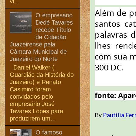
vi...
Além de pr
O empresário
santos ca
Dedé Tavares
recebe Título
palavras d
de Cidadão
lhes rend
Juazeirense pela
Câmara Municipal de
com sua m
Juazeiro do Norte
300 DC.
Daniel Walker (
Guardião da História do
Juazeiro) e Renato
Casimiro foram
fonte: Apa
convidados pelo
empresário José
Tavares Lopes para
By
Pautilia Fer
produzirem um...
O famoso