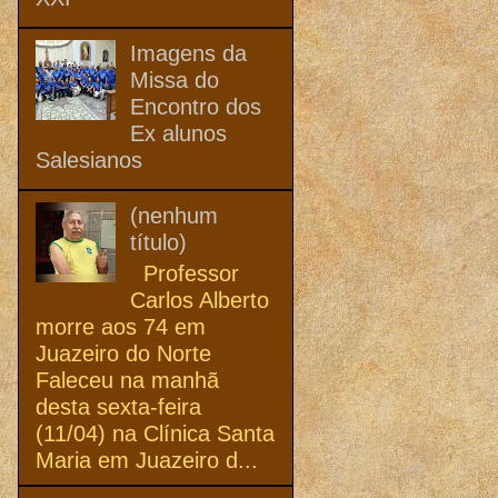
Imagens da
Missa do
Encontro dos
Ex alunos
Salesianos
(nenhum
título)
Professor
Carlos Alberto
morre aos 74 em
Juazeiro do Norte
Faleceu na manhã
desta sexta-feira
(11/04) na Clínica Santa
Maria em Juazeiro d...