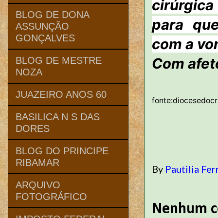
cirúrgic
BLOG DE DONA
para que
ASSUNÇÃO
GONÇALVES
com a vo
Com afeto
BLOG DE MESTRE
NOZA
JUAZEIRO ANOS 60
fonte:diocesedocr
BASILICA N S DAS
DORES
BLOG DO PRINCIPE
RIBAMAR
By
Pautilia Fer
ARQUIVO
FOTOGRÁFICO
Nenhum c