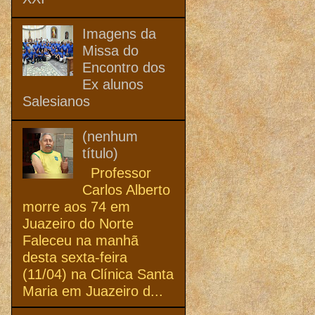
Imagens da
Missa do
Encontro dos
Ex alunos
Salesianos
(nenhum
título)
Professor
Carlos Alberto
morre aos 74 em
Juazeiro do Norte
Faleceu na manhã
desta sexta-feira
(11/04) na Clínica Santa
Maria em Juazeiro d...