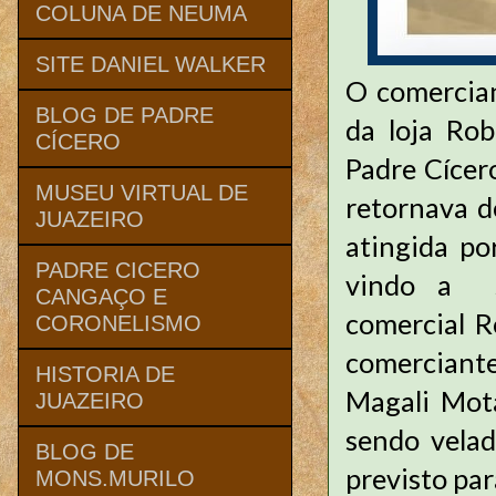
COLUNA DE NEUMA
SITE DANIEL WALKER
O comercian
BLOG DE PADRE
da loja Rob
CÍCERO
Padre Cícer
MUSEU VIRTUAL DE
retornava d
JUAZEIRO
atingida po
PADRE CICERO
vindo a s
CANGAÇO E
comercial R
CORONELISMO
comerciante
HISTORIA DE
Magali Mot
JUAZEIRO
sendo vela
BLOG DE
previsto par
MONS.MURILO