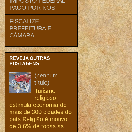
IMPOSTO FEDERAL
PAGO POR NÓS
FISCALIZE
PREFEITURA E
CÂMARA
REVEJA OUTRAS
POSTAGENS
(nenhum
título)
Turismo
religioso
estimula economia de
mais de 300 cidades do
país Religião é motivo
de 3,6% de todas as