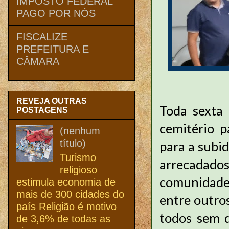
IMPOSTO FEDERAL
PAGO POR NÓS
FISCALIZE
PREFEITURA E
CÂMARA
REVEJA OUTRAS
Toda sexta
POSTAGENS
cemitério p
(nenhum
título)
para a subid
Turismo
arrecadado
religioso
comunidade t
estimula economia de
mais de 300 cidades do
entre outros
país Religião é motivo
todos sem d
de 3,6% de todas as