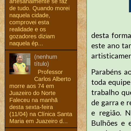
artesanalmente se faz
de tudo. Quando morei
naquela cidade,
comprovei esta
realidade e os
desta forma
gozadores diziam
naquela ép...
este ano ta
artisticame
(nenhum
título)
Parabéns ao
Professor
Carlos Alberto
toda equipe
morre aos 74 em
trabalho qu
Juazeiro do Norte
Faleceu na manhã
de garra e r
desta sexta-feira
e região. 
(11/04) na Clínica Santa
Maria em Juazeiro d...
Bulhões e 