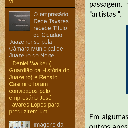
vi...
passagem, 
"artistas ".
O empresário
Dedé Tavares
recebe Título
de Cidadão
Juazeirense pela
Câmara Municipal de
Juazeiro do Norte
Daniel Walker (
Guardião da História do
Juazeiro) e Renato
Casimiro foram
convidados pelo
empresário José
Tavares Lopes para
produzirem um...
Em algumas
Imagens da
outros anos