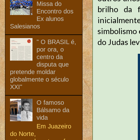
Missa do
brilho da 
Encontro dos
Ex alunos
inicialment
Salesianos
simbolismo e
do Judas lev
" O BRASIL é,
por ora, o
centro da
disputa que
pretende moldar
globalmente o século
XXI"
O famoso
Bálsamo da
vida
Em Juazeiro
do Norte,