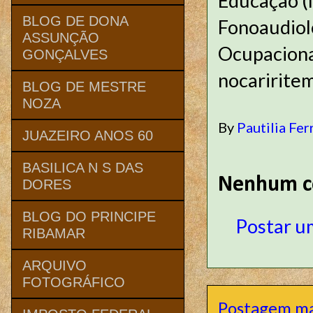
Educação (
BLOG DE DONA
Fonoaudiol
ASSUNÇÃO
Ocupacional
GONÇALVES
nocaririte
BLOG DE MESTRE
NOZA
By
Pautilia Fer
JUAZEIRO ANOS 60
BASILICA N S DAS
Nenhum c
DORES
BLOG DO PRINCIPE
Postar u
RIBAMAR
ARQUIVO
FOTOGRÁFICO
Postagem ma