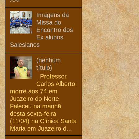
Imagens da
Missa do
Encontro dos
Ex alunos
Salesianos
(nenhum
título)
Professor
Carlos Alberto
morre aos 74 em
Juazeiro do Norte
Faleceu na manhã
desta sexta-feira
(11/04) na Clínica Santa
Maria em Juazeiro d...