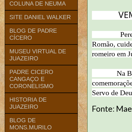
COLUNA DE NEUMA
VE
SITE DANIEL WALKER
BLOG DE PADRE
Per
CÍCERO
Romão, cuidem
MUSEU VIRTUAL DE
romeiro em J
JUAZEIRO
PADRE CICERO
Na Basílica
CANGAÇO E
comemorações
CORONELISMO
Servo de Deu
HISTORIA DE
JUAZEIRO
Fonte: Ma
BLOG DE
MONS.MURILO