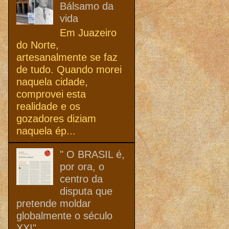
Bálsamo da
vida
Em Juazeiro
do Norte,
artesanalmente se faz
de tudo. Quando morei
naquela cidade,
comprovei esta
realidade e os
gozadores diziam
naquela ép...
" O BRASIL é,
por ora, o
centro da
disputa que
pretende moldar
globalmente o século
XXI"