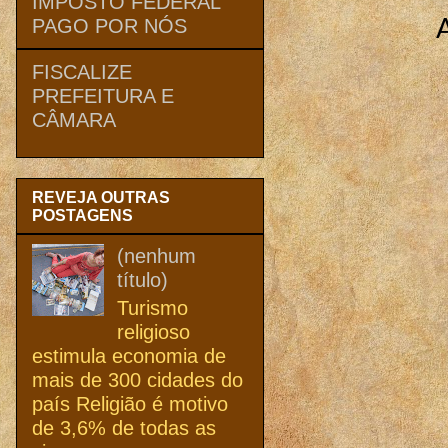
IMPOSTO FEDERAL
PAGO POR NÓS
FISCALIZE
PREFEITURA E
CÂMARA
REVEJA OUTRAS
POSTAGENS
(nenhum
título)
Turismo
religioso
estimula economia de
mais de 300 cidades do
país Religião é motivo
de 3,6% de todas as