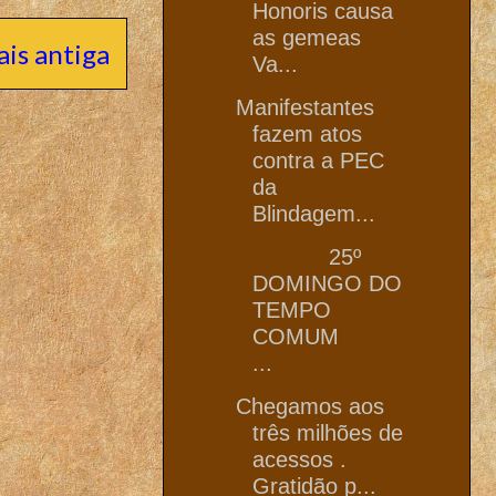
Honoris causa
as gemeas
is antiga
Va...
Manifestantes
fazem atos
contra a PEC
da
Blindagem...
25º
DOMINGO DO
TEMPO
COMUM
...
Chegamos aos
três milhões de
acessos .
Gratidão p...