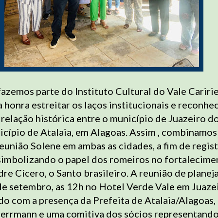
fazemos parte do Instituto Cultural do Vale Cariri
a honra estreitar os laços institucionais e reconhe
 relação histórica entre o município de Juazeiro d
icípio de Atalaia, em Alagoas. Assim , combinamos
eunião Solene em ambas as cidades, a fim de regist
simbolizando o papel dos romeiros no fortalecime
e Cícero, o Santo brasileiro. A reunião de plane
 de setembro, as 12h no Hotel Verde Vale em Juaze
o com a presença da Prefeita de Atalaia/Alagoas, 
Herrmann e uma comitiva dos sócios representand