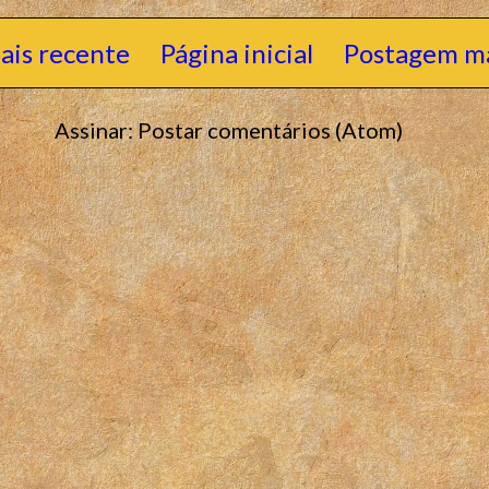
ais recente
Página inicial
Postagem ma
Assinar:
Postar comentários (Atom)