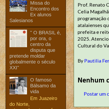
Missa do
Prof. Renato 
Encontro dos
Celia Magalhã
Ex alunos
programação d
Salesianos
atalaienses qu
prefeita e re
" O BRASIL é,
por ora, o
2025. Atencio
centro da
Cultural do Va
disputa que
pretende moldar
By
Pautilia Fe
globalmente o século
XXI"
Nenhum c
O famoso
Bálsamo da
vida
Postar um 
Em Juazeiro
do Norte,