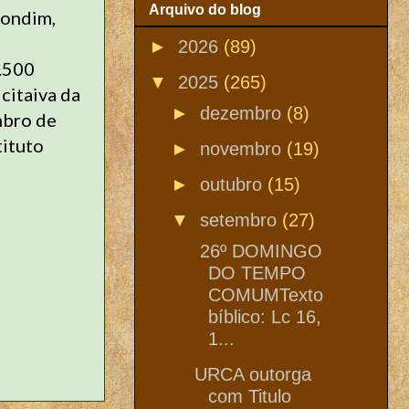
Arquivo do blog
Gondim,
►
2026
(89)
.500
▼
2025
(265)
citaiva da
►
dezembro
(8)
mbro de
ituto
►
novembro
(19)
►
outubro
(15)
▼
setembro
(27)
26º DOMINGO
DO TEMPO
COMUMTexto
bíblico: Lc 16,
1...
URCA outorga
com Titulo