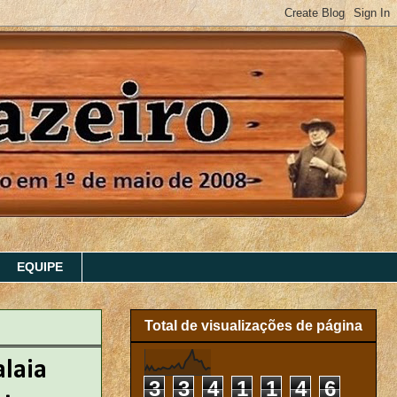
EQUIPE
Total de visualizações de página
laia
3
3
4
1
1
4
6