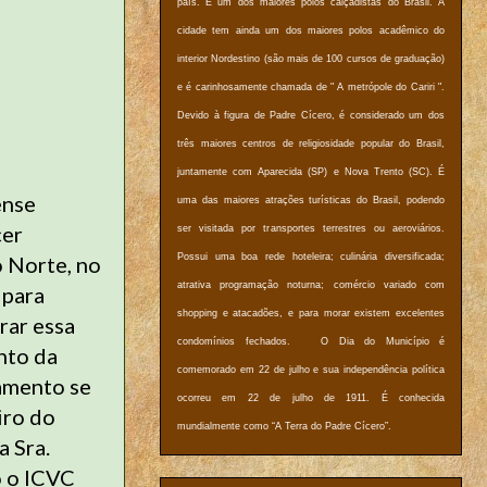
país. É um dos maiores polos calçadistas do Brasil. A
cidade tem ainda um dos maiores polos acadêmico do
interior Nordestino (são mais de 100 cursos de graduação)
e é carinhosamente chamada de " A metrópole do Cariri ".
Devido à figura de Padre Cícero, é considerado um dos
três maiores centros de religiosidade popular do Brasil,
juntamente com Aparecida (SP) e Nova Trento (SC). É
ense
uma das maiores atrações turísticas do Brasil, podendo
cer
ser visitada por transportes terrestres ou aeroviários.
o Norte, no
Possui uma boa rede hoteleira; culinária diversificada;
atrativa programação noturna; comércio variado com
 para
shopping e atacadões, e para morar existem excelentes
rar essa
condomínios fechados. O Dia do Município é
nto da
comemorado em 22 de julho e sua independência política
jamento se
ocorreu em 22 de julho de 1911. É conhecida
iro do
mundialmente como “A Terra do Padre Cícero”.
a Sra.
o o ICVC