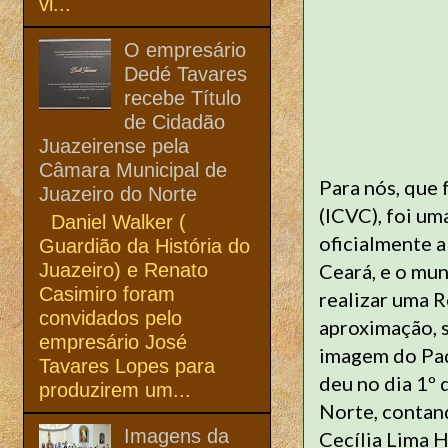
vi...
O empresário
Dedé Tavares
recebe Título
de Cidadão
Juazeirense pela
Câmara Municipal de
Para nós, que 
Juazeiro do Norte
(ICVC), foi um
Daniel Walker (
oficialmente a
Guardião da História do
Juazeiro) e Renato
Ceará, e o mun
Casimiro foram
realizar uma R
convidados pelo
aproximação, 
empresário José
imagem do Padr
Tavares Lopes para
deu no dia 1º
produzirem um...
Norte, contand
Imagens da
Cecília Lima 