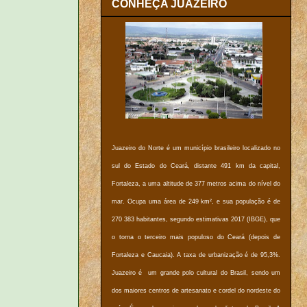
CONHEÇA JUAZEIRO
Juazeiro do Norte é um município brasileiro localizado no
sul do Estado do Ceará, distante 491 km da capital,
Fortaleza, a uma altitude de 377 metros acima do nível do
mar. Ocupa uma área de 249 km², e sua população é de
270 383 habitantes, segundo estimativas 2017 (IBGE), que
o torna o terceiro mais populoso do Ceará (depois de
Fortaleza e Caucaia). A taxa de urbanização é de 95,3%.
Juazeiro é um grande polo cultural do Brasil, sendo um
dos maiores centros de artesanato e cordel do nordeste do