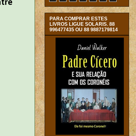
ntre
PARA COMPRAR ESTES
LIVROS LIGUE SOLARIS. 88
996477435 OU 88 9887179814