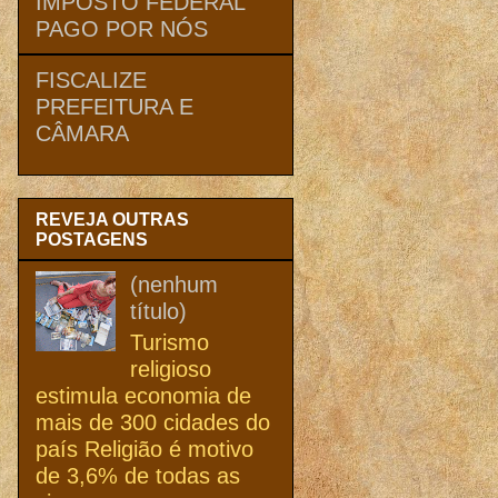
IMPOSTO FEDERAL
PAGO POR NÓS
FISCALIZE
PREFEITURA E
CÂMARA
REVEJA OUTRAS
POSTAGENS
(nenhum
título)
Turismo
religioso
estimula economia de
mais de 300 cidades do
país Religião é motivo
de 3,6% de todas as