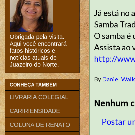
Já está no 
Samba Tradi
O samba é 
Obrigada pela visita.
Aqui você encontrará
Assista ao 
fatos históricos e
http://www
notícias atuais de
Juazeiro do Norte.
By
Daniel Wal
CONHEÇA TAMBÉM
LIVRARIA COLEGIAL
Nenhum c
CARIRIENSIDADE
Postar u
COLUNA DE RENATO