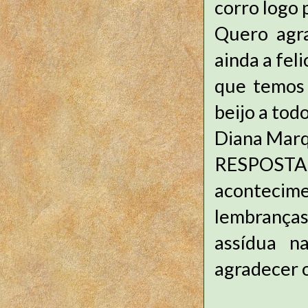
corro logo 
Quero agra
ainda a fel
que temos 
beijo a tod
Diana Marq
RESPOSTA:
acontecime
lembranças
assídua n
agradecer o