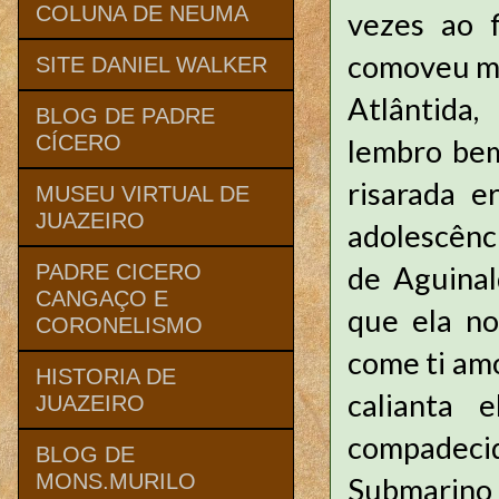
COLUNA DE NEUMA
vezes ao f
comoveu mu
SITE DANIEL WALKER
Atlântida,
BLOG DE PADRE
CÍCERO
lembro bem
risarada e
MUSEU VIRTUAL DE
JUAZEIRO
adolescênc
de Aguinal
PADRE CICERO
CANGAÇO E
que ela no
CORONELISMO
come ti amo
HISTORIA DE
calianta 
JUAZEIRO
compadeci
BLOG DE
MONS.MURILO
Submarino 