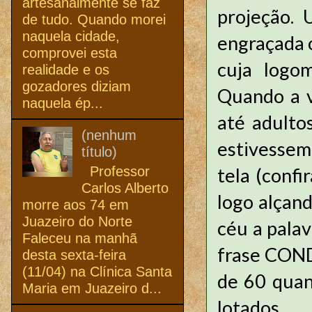
artesanalmente se faz
projeção.
de tudo. Quando morei
naquela cidade,
engraçada o
comprovei esta
cuja logo
realidade e os
gozadores diziam
Quando a vi
naquela ép...
até adulto
(nenhum
estivessem
título)
Professor
tela (conf
Carlos Alberto
logo alçan
morre aos 74 em
Juazeiro do Norte
céu a palav
Faleceu na manhã
frase COND
desta sexta-feira
(11/04) na Clínica Santa
de 60 quan
Maria em Juazeiro d...
lotados.