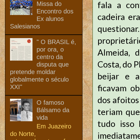
fala a co
Missa do
Encontro dos
cadeira er
Ex alunos
Salesianos
question
proprietár
" O BRASIL é,
por ora, o
Almeida, d
centro da
Costa, do P
disputa que
pretende moldar
beijar e 
globalmente o século
ficavam ob
XXI"
dos afoitos
O famoso
Bálsamo da
teriam que 
vida
tudo isso 
Em Juazeiro
do Norte,
imediatame