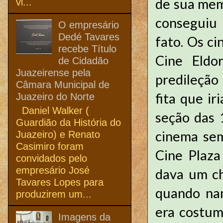
de sua mem
vi...
conseguiu 
O empresário
Dedé Tavares
fato. Os c
recebe Título
Cine Eldo
de Cidadão
Juazeirense pela
predileção
Câmara Municipal de
fita que ir
Juazeiro do Norte
Daniel Walker (
seção das 
Guardião da História do
cinema sem
Juazeiro) e Renato
Casimiro foram
Cine Plaza
convidados pelo
empresário José
dava um ch
Tavares Lopes para
quando nam
produzirem um...
era costum
Imagens da