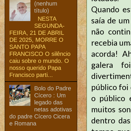
(nenhum
Quando est
título)
NESTA
saía de um
SEGUNDA-
não conti
FEIRA, 21 DE ABRIL
DE 2025, MORRE O
recebia um
SANTO PAPA
acorda! A
FRANCISCO O silêncio
caiu sobre o mundo. O
galera fo
nosso querido Papa
divertimen
Francisco parti...
público foi
Bolo do Padre
Cícero : Um
o público 
legado das
muitos son
netas adotivas
do padre Cícero Cicera
dentro das
e Romana