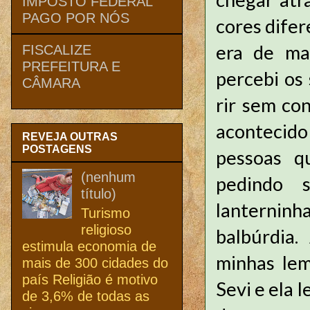
IMPOSTO FEDERAL
PAGO POR NÓS
cores difer
era de ma
FISCALIZE
PREFEITURA E
percebi os 
CÂMARA
rir sem co
acontecido 
REVEJA OUTRAS
POSTAGENS
pessoas q
(nenhum
pedindo s
título)
lanterninha
Turismo
religioso
balbúrdia
estimula economia de
minhas lem
mais de 300 cidades do
país Religião é motivo
Sevi e ela 
de 3,6% de todas as