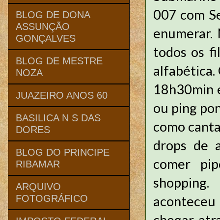
007 com Se
BLOG DE DONA
ASSUNÇÃO
enumerar. 
GONÇALVES
todos os f
BLOG DE MESTRE
alfabética.
NOZA
18h30min e
JUAZEIRO ANOS 60
ou ping pon
BASILICA N S DAS
como canta
DORES
drops de a
BLOG DO PRINCIPE
comer pip
RIBAMAR
shopping.
ARQUIVO
aconteceu 
FOTOGRÁFICO
chegar atr