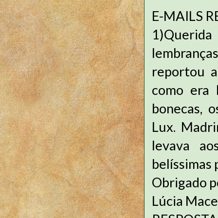
E-MAILS 
1)Querida 
lembranças
reportou a
como era 
bonecas, o
Lux. Madri
levava ao
belíssimas 
Obrigado po
Lúcia Maced