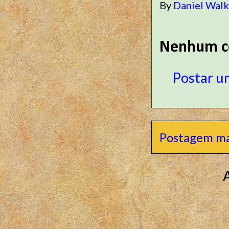
By
Daniel Wal
Nenhum c
Postar u
Postagem ma