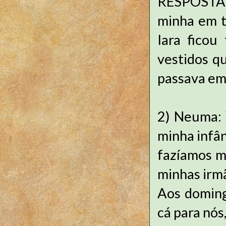
RESPOSTA: 
minha em t
Iara ficou
vestidos qu
passava em
2) Neuma: 
minha infâ
fazíamos m
minhas irmã
Aos doming
cá para nós