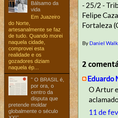
Bálsamo da
- 25/2 - Tr
vida
Felipe Caza
Em Juazeiro
do Norte,
Fortaleza (
artesanalmente se faz
de tudo. Quando morei
naquela cidade,
By
Daniel Wal
comprovei esta
realidade e os
gozadores diziam
2 comentá
naquela ép...
Eduardo 
" O BRASIL é,
por ora, o
O Artur 
centro da
aclamado
disputa que
pretende moldar
11 de fe
globalmente o século
XXI"