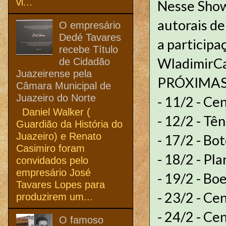
vi...
Nesse Show
autorais de
O empresário
Dedé Tavares
a participa
recebe Título
WladimirCa
de Cidadão
Juazeirense pela
PRÓXIMAS
Câmara Municipal de
Juazeiro do Norte
- 11/2 - Ce
Daniel Walker (
- 12/2 - Tên
Guardião da História do
Juazeiro) e Renato
- 17/2 - Bo
Casimiro foram
- 18/2 - Pla
convidados pelo
empresário José
- 19/2 - Bo
Tavares Lopes para
- 23/2 - Ce
produzirem um...
- 24/2 - Ce
O famoso