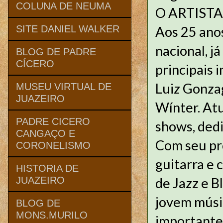
COLUNA DE NEUMA
O ARTISTA
Aos 25 ano
SITE DANIEL WALKER
nacional, j
BLOG DE PADRE
CÍCERO
principais 
Luiz Gonzag
MUSEU VIRTUAL DE
JUAZEIRO
Wínter. At
PADRE CICERO
shows, dedi
CANGAÇO E
Com seu pro
CORONELISMO
guitarra e 
HISTORIA DE
de Jazz e B
JUAZEIRO
jovem músi
BLOG DE
MONS.MURILO
importantes