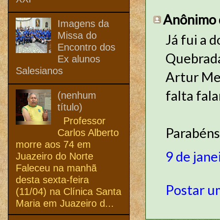
Anônimo d
Imagens da
Missa do
Já fui a 
Encontro dos
Quebrada.
Ex alunos
Salesianos
Artur Me
falta fala
(nenhum
título)
Professor
Parabéns
Carlos Alberto
morre aos 74 em
9 de jane
Juazeiro do Norte
Faleceu na manhã
desta sexta-feira
Postar u
(11/04) na Clínica Santa
Maria em Juazeiro d...