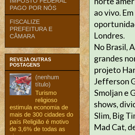
norte amer
IMPOSTO FEDERAL
PAGO POR NÓS
ao vivo. Em
FISCALIZE
oportunidad
PREFEITURA E
Londres.
CÂMARA
No Brasil, 
grandes nom
REVEJA OUTRAS
POSTAGENS
projeto Ha
(nenhum
Jefferson 
título)
Smoljan e G
Turismo
religioso
shows, divi
estimula economia de
Slim, Big T
mais de 300 cidades do
país Religião é motivo
Mad Cat, de
de 3,6% de todas as