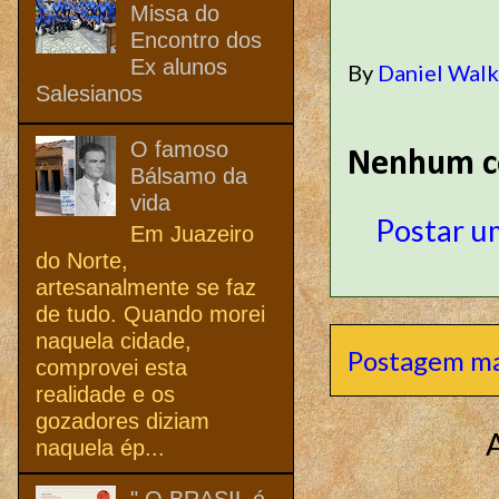
Missa do
Encontro dos
Ex alunos
By
Daniel Wal
Salesianos
O famoso
Nenhum c
Bálsamo da
vida
Postar u
Em Juazeiro
do Norte,
artesanalmente se faz
de tudo. Quando morei
naquela cidade,
Postagem ma
comprovei esta
realidade e os
gozadores diziam
naquela ép...
" O BRASIL é,