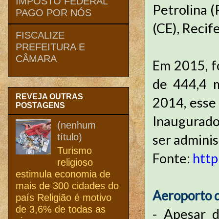
IMPOSTO FEDERAL
Petrolina (
PAGO POR NÓS
(CE), Recife
FISCALIZE
PREFEITURA E
CÂMARA
Em 2015, f
de 444,4 
REVEJA OUTRAS
2014, esse 
POSTAGENS
Inaugurado
(nenhum
título)
ser admini
Turismo
Fonte:
http
religioso
estimula economia de
mais de 300 cidades do
Aeroporto d
país Religião é motivo
de 3,6% de todas as
- Apesar d