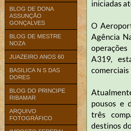
iniciadas a
BLOG DE DONA
ASSUNÇÃO
GONÇALVES
O Aeroport
Agência Na
BLOG DE MESTRE
NOZA
operações
JUAZEIRO ANOS 60
A319, est
comerciais
BASILICA N S DAS
DORES
Atualment
BLOG DO PRINCIPE
RIBAMAR
pousos e d
ARQUIVO
três comp
FOTOGRÁFICO
destinos d