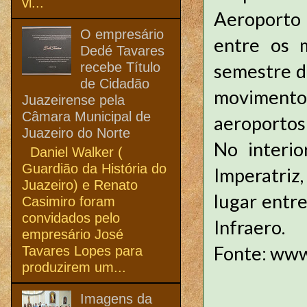
vi...
Aeroporto
O empresário
entre os 
Dedé Tavares
recebe Título
semestre d
de Cidadão
movimento
Juazeirense pela
Câmara Municipal de
aeroportos 
Juazeiro do Norte
No interio
Daniel Walker (
Guardião da História do
Imperatriz
Juazeiro) e Renato
lugar entre
Casimiro foram
convidados pelo
Infraero.
empresário José
Fonte: www
Tavares Lopes para
produzirem um...
Imagens da