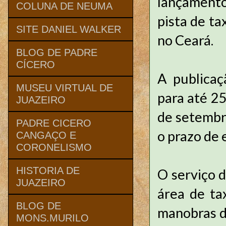
lançamento
COLUNA DE NEUMA
pista de t
SITE DANIEL WALKER
no Ceará.
BLOG DE PADRE
CÍCERO
A publicaç
MUSEU VIRTUAL DE
para até 2
JUAZEIRO
de setembro
PADRE CICERO
o prazo de 
CANGAÇO E
CORONELISMO
HISTORIA DE
O serviço d
JUAZEIRO
área de ta
BLOG DE
manobras d
MONS.MURILO