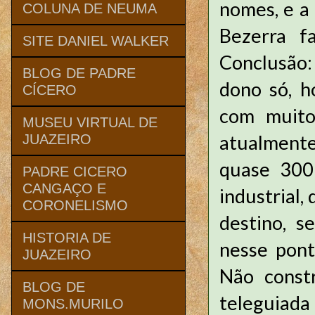
nomes, e a
COLUNA DE NEUMA
Bezerra f
SITE DANIEL WALKER
Conclusão: 
BLOG DE PADRE
dono só, h
CÍCERO
com muitos
MUSEU VIRTUAL DE
atualmente
JUAZEIRO
quase 300 
PADRE CICERO
CANGAÇO E
industrial,
CORONELISMO
destino, s
HISTORIA DE
nesse ponto
JUAZEIRO
Não constr
BLOG DE
teleguiada 
MONS.MURILO