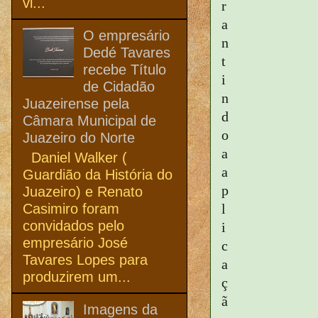
vi...
r
a
O empresário
n
Dedé Tavares
t
recebe Título
i
de Cidadão
n
Juazeirense pela
d
Câmara Municipal de
o
Juazeiro do Norte
a
Daniel Walker (
a
Guardião da História do
p
Juazeiro) e Renato
Casimiro foram
l
convidados pelo
i
empresário José
c
Tavares Lopes para
a
produzirem um...
ç
ã
Imagens da