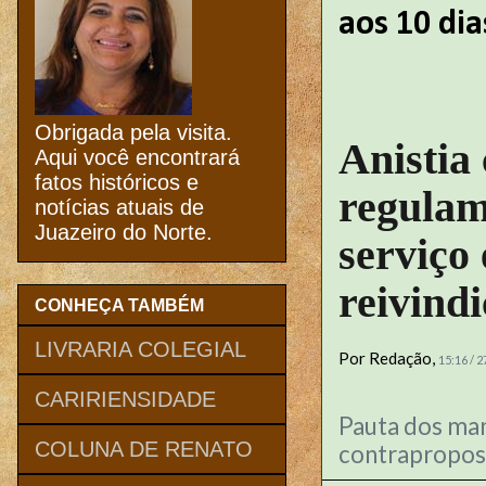
aos 10 dia
Obrigada pela visita.
Anistia 
Aqui você encontrará
fatos históricos e
regulam
notícias atuais de
Juazeiro do Norte.
serviço 
reivind
CONHEÇA TAMBÉM
LIVRARIA COLEGIAL
Por
Redação
,
15:16 / 
CARIRIENSIDADE
Pauta dos ma
COLUNA DE RENATO
contrapropost