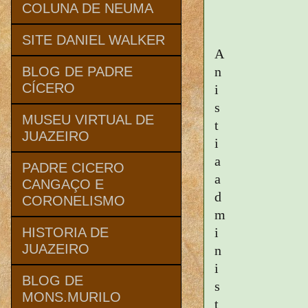
COLUNA DE NEUMA
SITE DANIEL WALKER
A
n
BLOG DE PADRE
CÍCERO
i
s
MUSEU VIRTUAL DE
t
JUAZEIRO
i
a
PADRE CICERO
a
CANGAÇO E
d
CORONELISMO
m
i
HISTORIA DE
JUAZEIRO
n
i
BLOG DE
s
MONS.MURILO
t