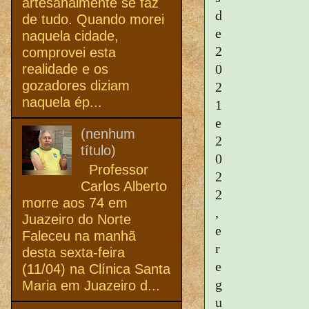
artesanalmente se faz
d
de tudo. Quando morei
e
naquela cidade,
2
comprovei esta
realidade e os
0
gozadores diziam
2
naquela ép...
1
e
(nenhum
2
título)
0
Professor
2
Carlos Alberto
2
morre aos 74 em
,
Juazeiro do Norte
e
Faleceu na manhã
r
desta sexta-feira
e
(11/04) na Clínica Santa
g
Maria em Juazeiro d...
u