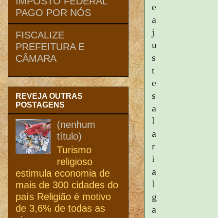
IMPOSTO FEDERAL
e
PAGO POR NÓS
a
j
FISCALIZE
u
PREFEITURA E
s
CÂMARA
t
e
s
REVEJA OUTRAS
POSTAGENS
a
l
(nenhum
a
título)
r
Turismo
i
religioso
a
estimula economia de
l
mais de 300 cidades do
país Religião é motivo
g
de 3,6% de todas as
a