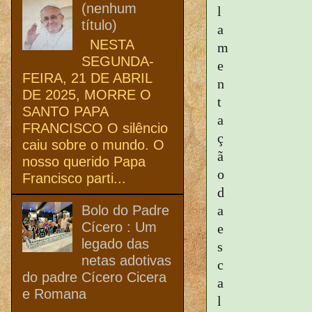
(nenhum
l
título)
a
NESTA
m
SEGUNDA-
e
FEIRA, 21 DE ABRIL
n
DE 2025, MORRE O
t
SANTO PAPA
a
FRANCISCO O silêncio
ç
caiu sobre o mundo. O
ã
nosso querido Papa
o
Francisco parti...
d
Bolo do Padre
a
Cícero : Um
e
legado das
s
netas adotivas
c
do padre Cícero Cicera
a
e Romana
l