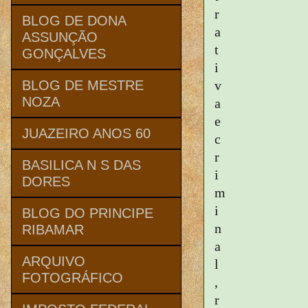
r
BLOG DE DONA
a
ASSUNÇÃO
t
GONÇALVES
i
v
BLOG DE MESTRE
NOZA
a
e
JUAZEIRO ANOS 60
c
r
BASILICA N S DAS
i
DORES
m
i
BLOG DO PRINCIPE
n
RIBAMAR
a
ARQUIVO
l
FOTOGRÁFICO
,
r