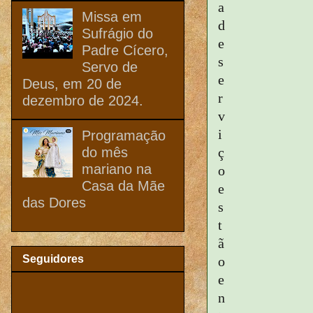
a
Missa em
d
Sufrágio do
e
Padre Cícero,
s
Servo de
e
Deus, em 20 de
r
dezembro de 2024.
v
i
Programação
do mês
ç
mariano na
o
Casa da Mãe
e
das Dores
s
t
ã
Seguidores
o
e
n