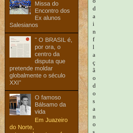
o
Missa do
d
Encontro dos
a
Ex alunos
i
Salesianos
n
f
" O BRASIL é,
por ora, o
l
centro da
a
disputa que
ç
pretende moldar
ã
globalmente o século
o
XXI"
d
o
O famoso
s
Bálsamo da
a
vida
n
Em Juazeiro
o
do Norte,
s