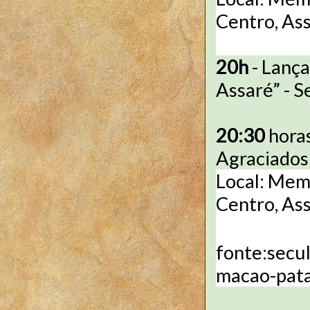
Centro, Ass
20h
- Lança
Assaré” - S
20:30
horas
Agraciados:
Local: Memo
Centro, Ass
fonte:secu
macao-pata