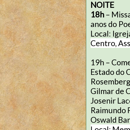
NOITE
18h
– Missa
anos do Poe
Local: Igre
Centro, Ass
19h – Come
Estado do 
Rosemberg 
Gilmar de C
Josenir Lac
Raimundo F
Oswald Bar
Local: Memo