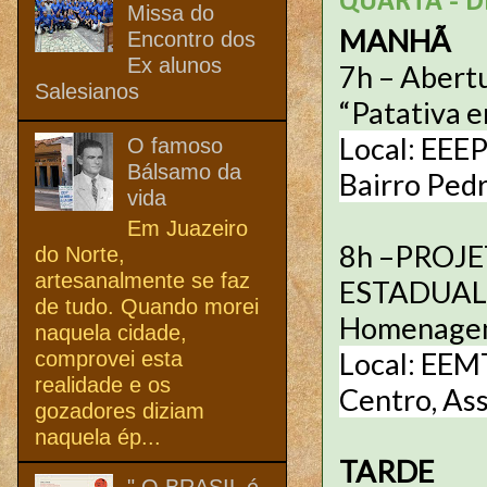
QUARTA - DI
Missa do
MANHÃ
Encontro dos
Ex alunos
7h – Abertu
Salesianos
“Patativa 
Local: EEE
O famoso
Bálsamo da
Bairro Pedr
vida
Em Juazeiro
8h –PROJE
do Norte,
artesanalmente se faz
ESTADUAL
de tudo. Quando morei
Homenagem:
naquela cidade,
Local: EEM
comprovei esta
realidade e os
Centro, Ass
gozadores diziam
naquela ép...
TARDE
" O BRASIL é,