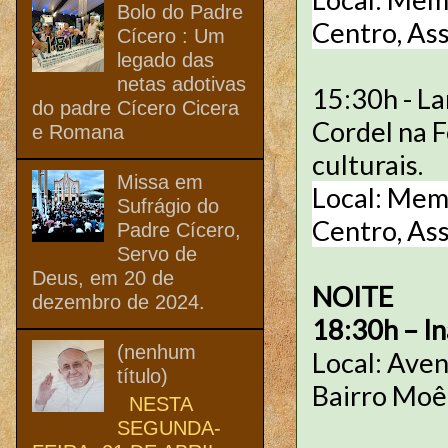
Bolo do Padre
Centro, Ass
Cícero : Um
legado das
netas adotivas
15:30h - L
do padre Cícero Cicera
Cordel na F
e Romana
culturais.
Missa em
Local: Memo
Sufrágio do
Centro, Ass
Padre Cícero,
Servo de
Deus, em 20 de
NOITE
dezembro de 2024.
18:30h – In
(nenhum
Local: Aven
título)
Bairro Moê
NESTA
SEGUNDA-