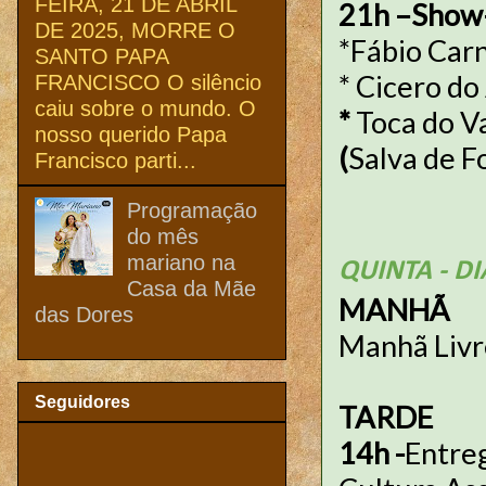
FEIRA, 21 DE ABRIL
21h –Show–
DE 2025, MORRE O
*Fábio Car
SANTO PAPA
* Cicero d
FRANCISCO O silêncio
caiu sobre o mundo. O
*
Toca do V
nosso querido Papa
(
Salva de F
Francisco parti...
Programação
do mês
mariano na
QUINTA - DIA
Casa da Mãe
MANHÃ
das Dores
Manhã Livr
Seguidores
TARDE
14h -
Entreg