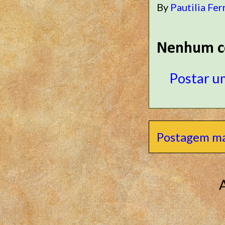
By
Pautilia Fer
Nenhum c
Postar u
Postagem ma