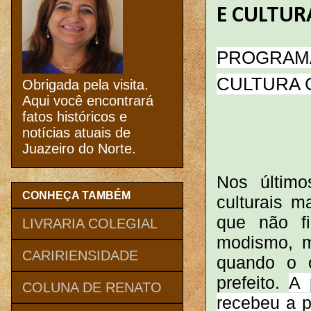
E CULTUR
PROGRAMA
CULTURA 
Obrigada pela visita.
Aqui você encontrará
fatos históricos e
notícias atuais de
Juazeiro do Norte.
Nos últim
CONHEÇA TAMBÉM
culturais m
que não f
LIVRARIA COLEGIAL
modismo, m
CARIRIENSIDADE
quando o o
prefeito.
A 
COLUNA DE RENATO
recebeu a p