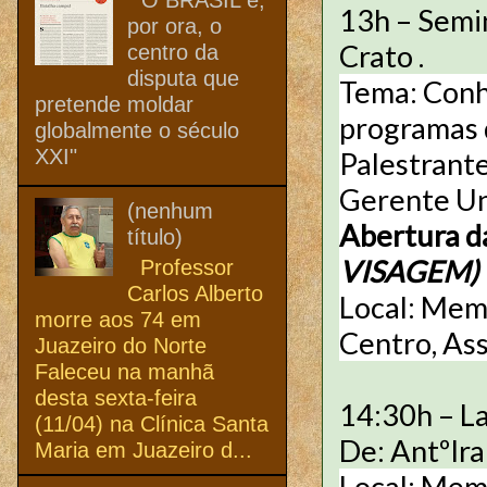
13h – Semi
por ora, o
Crato .
centro da
disputa que
Tema: Conh
pretende moldar
programas 
globalmente o século
XXI"
Palestrante
Gerente Un
(nenhum
Abertura d
título)
VISAGEM)
Professor
Carlos Alberto
Local: Memo
morre aos 74 em
Centro, Ass
Juazeiro do Norte
Faleceu na manhã
desta sexta-feira
14:30h – L
(11/04) na Clínica Santa
De: AntºIra
Maria em Juazeiro d...
Local: Memo