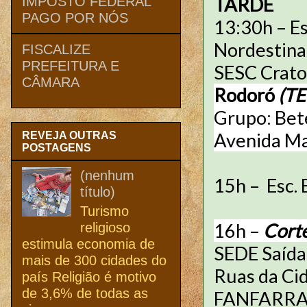
TARDE
IMPOSTO FEDERAL
PAGO POR NÓS
13:30h – Es
Nordestina 
FISCALIZE
PREFEITURA E
SESC Crato
CÂMARA
Rodoró
(T
Grupo: Bet
Avenida Man
REVEJA OUTRAS
POSTAGENS
(nenhum
15h – Esc. 
título)
Turismo
16h –
Cort
religioso
estimula economia de
SEDE Saída 
mais de 300 cidades do
Ruas da Cid
país Religião é motivo
de 3,6% de todas as
FANFARRAS