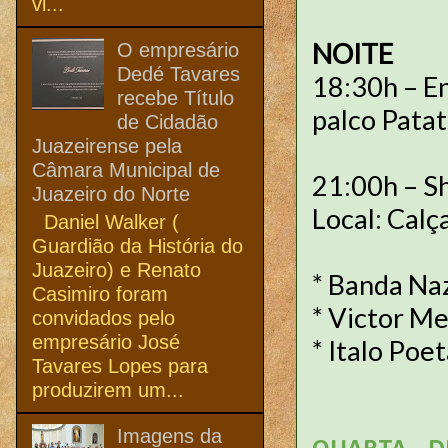
vi...
NOITE
O empresário
Dedé Tavares
18:30h – E
recebe Título
palco Patat
de Cidadão
Juazeirense pela
Câmara Municipal de
21:00h – Sh
Juazeiro do Norte
Local: Calç
Daniel Walker (
Guardião da História do
Juazeiro) e Renato
* Banda Na
Casimiro foram
* Victor Me
convidados pelo
empresário José
* Italo Poe
Tavares Lopes para
produzirem um...
Imagens da