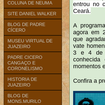
COLUNA DE NEUMA
entrou no 
Ceará.
SITE DANIEL WALKER
BLOG DE PADRE
A program
CÍCERO
agora em 20
que agrada
MUSEU VIRTUAL DE
vate homena
JUAZEIRO
3 e 4 de 
PADRE CICERO
conhecida
CANGAÇO E
momentos em
CORONELISMO
HISTORIA DE
Confira a p
JUAZEIRO
BLOG DE
MONS.MURILO