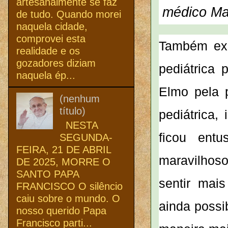
artesanalmente se faz
médico Mar
de tudo. Quando morei
naquela cidade,
comprovei esta
Também expo
realidade e os
gozadores diziam
pediátrica 
naquela ép...
Elmo pela 
(nenhum
título)
pediátrica,
NESTA
ficou ent
SEGUNDA-
FEIRA, 21 DE ABRIL
maravilhoso
DE 2025, MORRE O
SANTO PAPA
sentir mai
FRANCISCO O silêncio
caiu sobre o mundo. O
ainda possib
nosso querido Papa
Francisco parti...