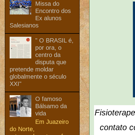
Missa do
Encontro dos
Ex alunos
Salesianos
" O BRASIL é,
por ora, o
centro da
disputa que
pretende moldar
globalmente o século
XXI"
O famoso
Bálsamo da
Fisioterape
vida
Em Juazeiro
contato c
do Norte,