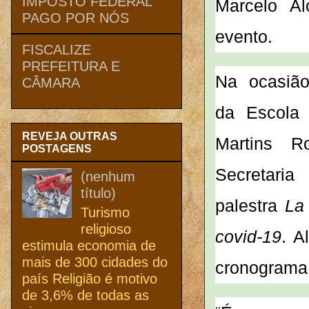
IMPOSTO FEDERAL
Marcelo Al
PAGO POR NÓS
evento.
FISCALIZE
PREFEITURA E
Na ocasião
CÂMARA
da
Escola
REVEJA OUTRAS
Martins R
POSTAGENS
Secretari
(nenhum
título)
palestra
La
Turismo
religioso
covid-19
. A
estimula economia de
mais de 300 cidades do
cronograma 
país Religião é motivo
de 3,6% de todas as