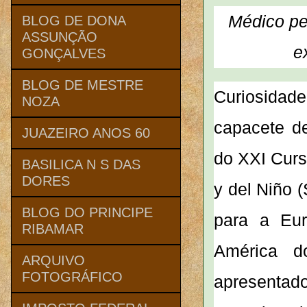
Médico pe
BLOG DE DONA
ASSUNÇÃO
e
GONÇALVES
BLOG DE MESTRE
Curiosida
NOZA
capacete de
JUAZEIRO ANOS 60
do
XXI Curs
BASILICA N S DAS
DORES
y del Niño 
BLOG DO PRINCIPE
para a Eur
RIBAMAR
América d
ARQUIVO
FOTOGRÁFICO
apresentad