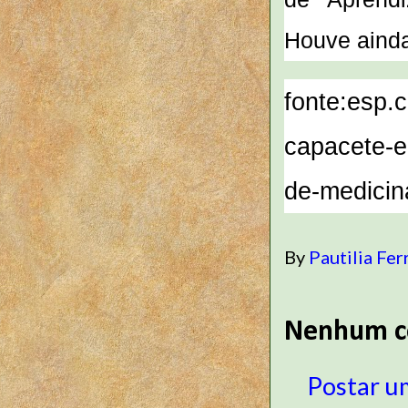
Houve ainda
fonte:
esp.c
capacete-e
de-medicin
By
Pautilia Fer
Nenhum c
Postar u