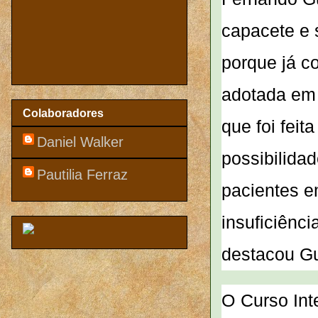
capacete e 
porque já c
adotada em 
Colaboradores
que foi fei
Daniel Walker
possibilidad
Pautilia Ferraz
pacientes e
insuficiênci
destacou Gu
O Curso Int