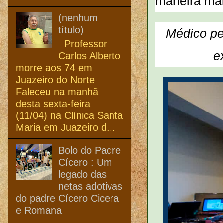
maneira mai
(nenhum
título)
Médico pe
Professor
e
Carlos Alberto
morre aos 74 em
Juazeiro do Norte
Faleceu na manhã
desta sexta-feira
(11/04) na Clínica Santa
Maria em Juazeiro d...
Bolo do Padre
Cícero : Um
legado das
netas adotivas
do padre Cícero Cicera
e Romana