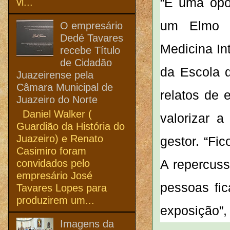
“É uma opo
vi...
um Elmo p
O empresário
Dedé Tavares
Medicina Int
recebe Título
de Cidadão
da Escola 
Juazeirense pela
Câmara Municipal de
relatos de 
Juazeiro do Norte
Daniel Walker (
valorizar a
Guardião da História do
Juazeiro) e Renato
gestor. “Fi
Casimiro foram
A repercuss
convidados pelo
empresário José
pessoas fic
Tavares Lopes para
produzirem um...
exposição”,
Imagens da