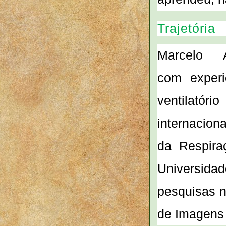
Trajetória
Marcelo A
com
exper
ventilatór
internacion
da Respira
Universida
pesquisas n
de Imagens 