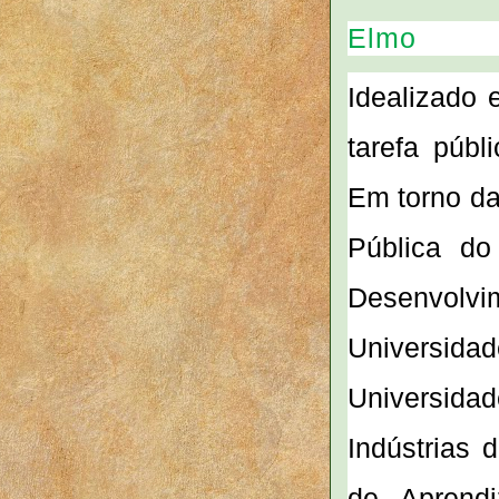
Elmo
Idealizado 
tarefa públ
Em torno da
Pública d
Desenvolvi
Universi
Universid
Indústrias 
de Aprendi