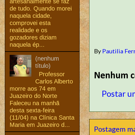
artesanalmente se faz
de tudo. Quando morei
naquela cidade,
comprovei esta
realidade e os
gozadores diziam
naquela ép...
By
Pautilia Fer
(nenhum
título)
Professor
Nenhum c
Carlos Alberto
morre aos 74 em
Postar u
Juazeiro do Norte
Faleceu na manhã
desta sexta-feira
(11/04) na Clínica Santa
Maria em Juazeiro d...
Postagem ma