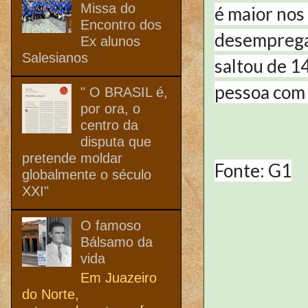
Missa do
é maior nos
Encontro dos
desemprega
Ex alunos
Salesianos
saltou de 1
pessoa com 
" O BRASIL é,
por ora, o
centro da
disputa que
pretende moldar
Fonte: G1
globalmente o século
XXI"
O famoso
Bálsamo da
vida
Em Juazeiro
do Norte,