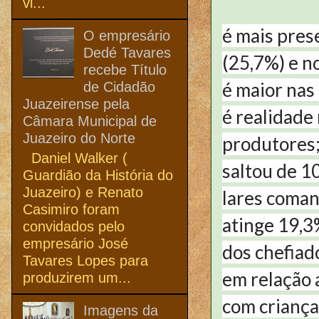
vi...
é mais pres
O empresário
Dedé Tavares
(25,7%) e n
recebe Título
é maior nas 
de Cidadão
Juazeirense pela
é realidade
Câmara Municipal de
Juazeiro do Norte
produtores
Daniel Walker (
saltou de 1
Guardião da História do
Juazeiro) e Renato
lares coman
Casimiro foram
atinge 19,3
convidados pelo
empresário José
dos chefiad
Tavares Lopes para
em relação 
produzirem um...
com criança
Imagens da