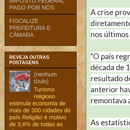
IMPOSTO FEDERAL
PAGO POR NÓS
A crise pro
FISCALIZE
diretamente
PREFEITURA E
nos últimos 
CÂMARA
“O país reg
REVEJA OUTRAS
POSTAGENS
década de 1
(nenhum
resultado d
título)
anterior ha
Turismo
religioso
remontava 
estimula economia de
mais de 300 cidades do
país Religião é motivo
As estatíst
de 3,6% de todas as